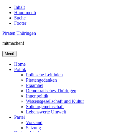
Inhalt
Hauptmenü
Suche
Footer
Piraten Thüringen
mitmachen!
Menü
Home
Politik
Politische Leitlinien
Piratengedanken
Präambel
Demokratisches Thüringen
Innenpolitik
Wissensgesellschaft und Kultur
Solidargemeinschaft
Lebenswerte Umwelt
Partei
Vorstand
Satzung