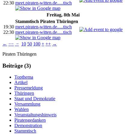
22:30
meet.piraten-witten.de.....tisch
Freitag, 8th Mai
Stammtisch Piraten Thüringen
19:30
meet.piraten-witten.de.....tisch
22:30
meet.piraten-witten.de.....tisch
←
−−
−
10
50
100
+
++
→
Weitere
Navigation
Piraten Thüringen
Informationen
Beiträge (3)
Topthema
Artikel
Pressemeldung
Thüringen
Staat und Demokratie
Versammlung
Wahlen
Veranstaltungshinweis
Piratengedanken
Demonstration
Stammtisch