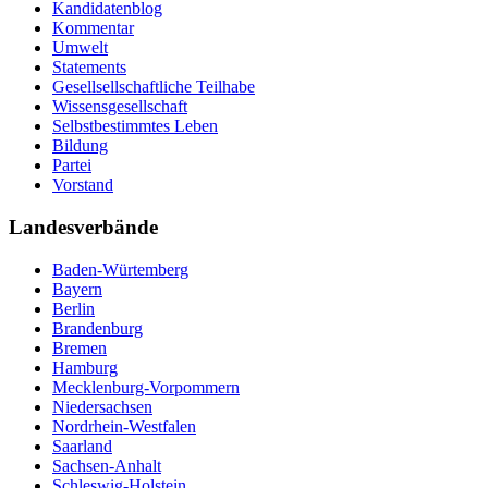
Kandidatenblog
Kommentar
Umwelt
Statements
Gesellsellschaftliche Teilhabe
Wissensgesellschaft
Selbstbestimmtes Leben
Bildung
Partei
Vorstand
Landesverbände
Baden-Würtemberg
Bayern
Berlin
Brandenburg
Bremen
Hamburg
Mecklenburg-Vorpommern
Niedersachsen
Nordrhein-Westfalen
Saarland
Sachsen-Anhalt
Schleswig-Holstein