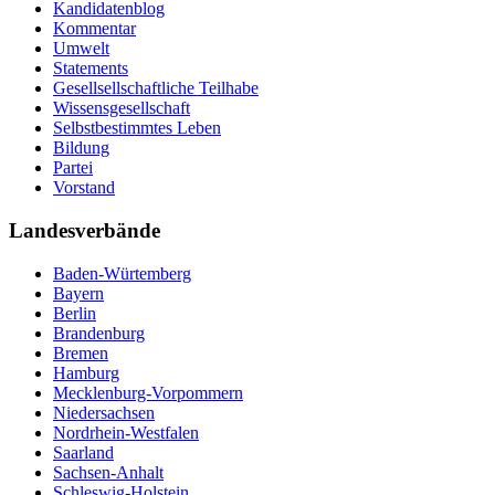
Kandidatenblog
Kommentar
Umwelt
Statements
Gesellsellschaftliche Teilhabe
Wissensgesellschaft
Selbstbestimmtes Leben
Bildung
Partei
Vorstand
Landesverbände
Baden-Würtemberg
Bayern
Berlin
Brandenburg
Bremen
Hamburg
Mecklenburg-Vorpommern
Niedersachsen
Nordrhein-Westfalen
Saarland
Sachsen-Anhalt
Schleswig-Holstein