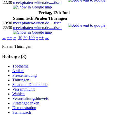
22:30
meet.piraten-witten.de.....tisch
Freitag, 12th Juni
Stammtisch Piraten Thüringen
19:30
meet.piraten-witten.de.....tisch
22:30
meet.piraten-witten.de.....tisch
←
−−
−
10
50
100
+
++
→
Weitere
Navigation
Piraten Thüringen
Informationen
Beiträge (3)
Topthema
Artikel
Pressemeldung
Thüringen
Staat und Demokratie
Versammlung
Wahlen
Veranstaltungshinweis
Piratengedanken
Demonstration
Stammtisch