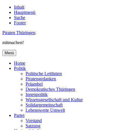
Inhalt
Hauptmenü
Suche
Footer
Piraten Thüringen
mitmachen!
Menü
Home
Politik
Politische Leitlinien
Piratengedanken
Präambel
Demokratisches Thüringen
Innenpolitik
Wissensgesellschaft und Kultur
Solidargemeinschaft
Lebenswerte Umwelt
Partei
Vorstand
Satzung