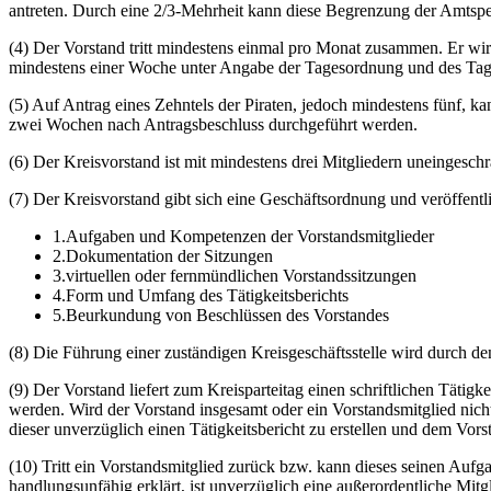
antreten. Durch eine 2/3-Mehrheit kann diese Begrenzung der Amtsper
(4) Der Vorstand tritt mindestens einmal pro Monat zusammen. Er wird
mindestens einer Woche unter Angabe der Tagesordnung und des Tagung
(5) Auf Antrag eines Zehntels der Piraten, jedoch mindestens fünf, 
zwei Wochen nach Antragsbeschluss durchgeführt werden.
(6) Der Kreisvorstand ist mit mindestens drei Mitgliedern uneingesc
(7) Der Kreisvorstand gibt sich eine Geschäftsordnung und veröffentl
1.Aufgaben und Kompetenzen der Vorstandsmitglieder
2.Dokumentation der Sitzungen
3.virtuellen oder fernmündlichen Vorstandssitzungen
4.Form und Umfang des Tätigkeitsberichts
5.Beurkundung von Beschlüssen des Vorstandes
(8) Die Führung einer zuständigen Kreisgeschäftsstelle wird durch den
(9) Der Vorstand liefert zum Kreisparteitag einen schriftlichen Tätigk
werden. Wird der Vorstand insgesamt oder ein Vorstandsmitglied nicht
dieser unverzüglich einen Tätigkeitsbericht zu erstellen und dem Vors
(10) Tritt ein Vorstandsmitglied zurück bzw. kann dieses seinen Au
handlungsunfähig erklärt, ist unverzüglich eine außerordentliche Mi