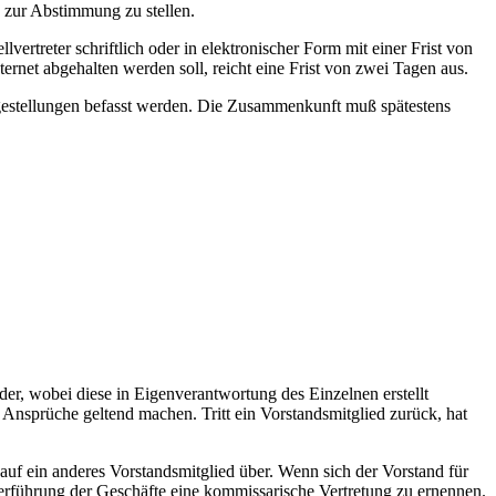
g zur Abstimmung zu stellen.
rtreter schriftlich oder in elektronischer Form mit einer Frist von
rnet abgehalten werden soll, reicht eine Frist von zwei Tagen aus.
ragestellungen befasst werden. Die Zusammenkunft muß spätestens
ieder, wobei diese in Eigenverantwortung des Einzelnen erstellt
n Ansprüche geltend machen. Tritt ein Vorstandsmitglied zurück, hat
uf ein anderes Vorstandsmitglied über. Wenn sich der Vorstand für
terführung der Geschäfte eine kommissarische Vertretung zu ernennen.