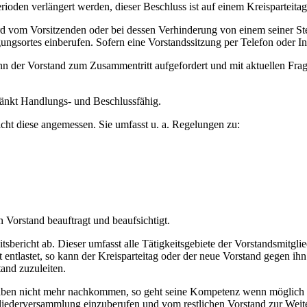
ioden verlängert werden, dieser Beschluss ist auf einem Kreisparteita
 vom Vorsitzenden oder bei dessen Verhinderung von einem seiner Stellve
sortes einberufen. Sofern eine Vorstandssitzung per Telefon oder Inte
kann der Vorstand zum Zusammentritt aufgefordert und mit aktuellen F
hränkt Handlungs- und Beschlussfähig.
icht diese angemessen. Sie umfasst u. a. Regelungen zu:
 Vorstand beauftragt und beaufsichtigt.
eitsbericht ab. Dieser umfasst alle Tätigkeitsgebiete der Vorstandsmitgl
 entlastet, so kann der Kreisparteitag oder der neue Vorstand gegen ih
tand zuzuleiten.
fgaben nicht mehr nachkommen, so geht seine Kompetenz wenn möglich a
tgliederversammlung einzuberufen und vom restlichen Vorstand zur Wei