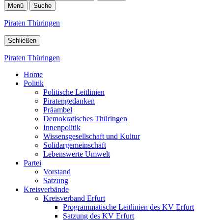
Menü
Suche
Piraten Thüringen
Schließen
Piraten Thüringen
Home
Politik
Politische Leitlinien
Piratengedanken
Präambel
Demokratisches Thüringen
Innenpolitik
Wissensgesellschaft und Kultur
Solidargemeinschaft
Lebenswerte Umwelt
Partei
Vorstand
Satzung
Kreisverbände
Kreisverband Erfurt
Programmatische Leitlinien des KV Erfurt
Satzung des KV Erfurt