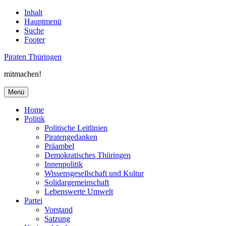
Inhalt
Hauptmenü
Suche
Footer
Piraten Thüringen
mitmachen!
Menü
Home
Politik
Politische Leitlinien
Piratengedanken
Präambel
Demokratisches Thüringen
Innenpolitik
Wissensgesellschaft und Kultur
Solidargemeinschaft
Lebenswerte Umwelt
Partei
Vorstand
Satzung