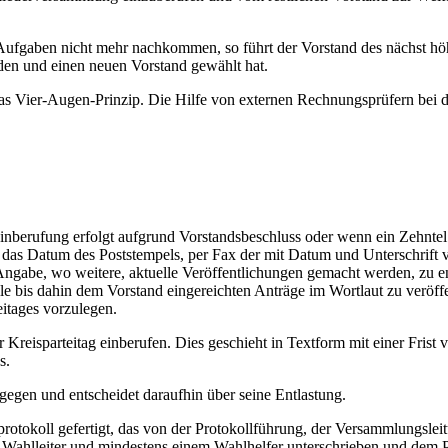
n Aufgaben nicht mehr nachkommen, so führt der Vorstand des nächst h
nden und einen neuen Vorstand gewählt hat.
 das Vier-Augen-Prinzip. Die Hilfe von externen Rechnungsprüfern bei 
inberufung erfolgt aufgrund Vorstandsbeschluss oder wenn ein Zehntel d
f das Datum des Poststempels, per Fax der mit Datum und Unterschrift
gabe, wo weitere, aktuelle Veröffentlichungen gemacht werden, zu ent
e bis dahin dem Vorstand eingereichten Anträge im Wortlaut zu veröffent
itages vorzulegen.
er Kreisparteitag einberufen. Dies geschieht in Textform mit einer Fr
s.
tgegen und entscheidet daraufhin über seine Entlastung.
protokoll gefertigt, das von der Protokollführung, der Versammlungsle
 Wahlleiter und mindestens einem Wahlhelfer unterschrieben und dem P