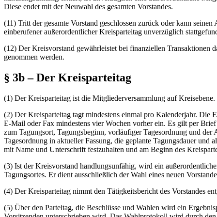
Diese endet mit der Neuwahl des gesamten Vorstandes.
(11) Tritt der gesamte Vorstand geschlossen zurück oder kann seine
einberufener außerordentlicher Kreisparteitag unverzüglich stattgefu
(12) Der Kreisvorstand gewährleistet bei finanziellen Transaktionen
genommen werden.
§ 3b – Der Kreisparteitag
(1) Der Kreisparteitag ist die Mitgliederversammlung auf Kreisebene.
(2) Der Kreisparteitag tagt mindestens einmal pro Kalenderjahr. Die E
E-Mail oder Fax mindestens vier Wochen vorher ein. Es gilt per Brie
zum Tagungsort, Tagungsbeginn, vorläufiger Tagesordnung und der An
Tagesordnung in aktueller Fassung, die geplante Tagungsdauer und all
mit Name und Unterschrift festzuhalten und am Beginn des Kreisparte
(3) Ist der Kreisvorstand handlungsunfähig, wird ein außerordentlich
Tagungsortes. Er dient ausschließlich der Wahl eines neuen Vorstande
(4) Der Kreisparteitag nimmt den Tätigkeitsbericht des Vorstandes en
(5) Über den Parteitag, die Beschlüsse und Wahlen wird ein Ergebnis
Vorsitzenden unterschrieben wird. Das Wahlprotokoll wird durch den