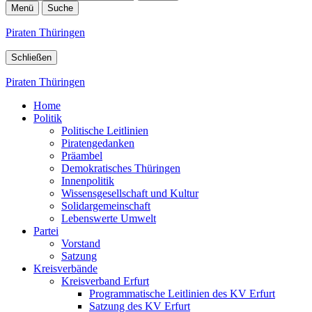
Menü
Suche
Piraten Thüringen
Schließen
Piraten Thüringen
Home
Politik
Politische Leitlinien
Piratengedanken
Präambel
Demokratisches Thüringen
Innenpolitik
Wissensgesellschaft und Kultur
Solidargemeinschaft
Lebenswerte Umwelt
Partei
Vorstand
Satzung
Kreisverbände
Kreisverband Erfurt
Programmatische Leitlinien des KV Erfurt
Satzung des KV Erfurt