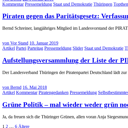
Kommentar
Pressemeldung
Staat und Demokratie
Thüringen
Topthe
Piraten gegen das Paritätsgesetz: Verfassu
Bernd Schreiner, langjähriges Mitglied im Landesvorstand der PIR
von
Vor Stand
10. Januar 2019
Artikel
Partei
Parteitag
Pressemeldung
Slider
Staat und Demokratie
T
Aufstellungsversammlung der Liste der 
Der Landesverband Thüringen der Piratenpartei Deutschland lädt z
von
Bernd
16. Mai 2018
Artikel
Kommentar
Piratengedanken
Pressemeldung
Selbstbestimmte
Grüne Politik – mal wieder weder grün no
Ja, da freuen sich die Thüringer Grünen, allen voran Anja Siegesmu
Seitennummerierung
Seite
Seite
Seite
Ältere
1
2
…
6
Ältere