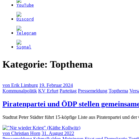
Kategorie:
Topthema
von
Erik Limburg
19. Februar 2024
Kommunalpolitik
KV Erfurt
Parteitag
Pressemeldung
Topthema
Ver
Piratenpartei und ÖDP stellen gemeinsame 
Stadtrat Peter Städter führt 15-köpfige Liste aus Piratenpartei und 
von
Christian Horn
31. August 2022
Pressemeldung
Schmalkalden-Meiningen
Staat und Demokratie
Topt