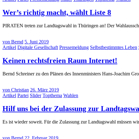
(30.
Wer’s richtig macht, wählt Liste 8
August
PIRATEN treten zur Landtagswahl in Thüringen an! Der Wahlausschu
2019)
von
Bernd
5. Juni 2019
Artikel
Digitale Gesellschaft
Pressemeldung
Selbstbestimmtes Leben
(5.
Keinen rechtsfreien Raum Internet!
Juni
Bernd Schreiner zu den Plänen des Innenministers Hans-Joachim Gro
2019)
von
Christian
26. März 2019
Artikel
Partei
Slider
Topthema
Wahlen
Hilf uns bei der Zulassung zur Landtagsw
Es ist wieder soweit. Für die Zulassung zur Landtagswahl müssen wir 
von
Bernd
22. Februar 2019