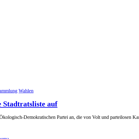
sammlung
Wahlen
(19.
Stadtratsliste auf
Februar
der Ökologisch-Demokratischen Partei an, die von Volt und parteilosen 
2024)
hema