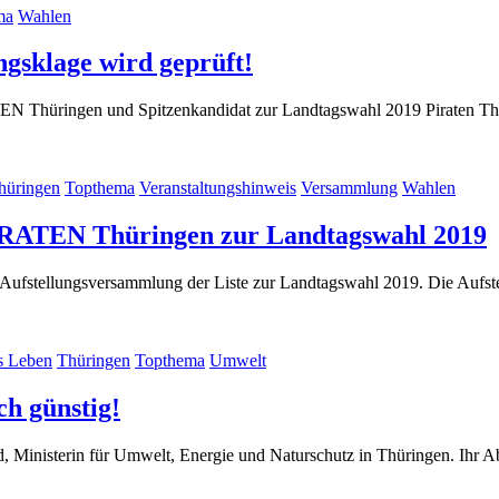
ma
Wahlen
(22.
ngsklage wird geprüft!
Februar
ATEN Thüringen und Spitzenkandidat zur Landtagswahl 2019 Piraten T
2019)
hüringen
Topthema
Veranstaltungshinweis
Versammlung
Wahlen
(
PIRATEN Thüringen zur Landtagswahl 2019
ur Aufstellungsversammlung der Liste zur Landtagswahl 2019. Die Au
2
s Leben
Thüringen
Topthema
Umwelt
(16.
ch günstig!
Mai
nd, Ministerin für Umwelt, Energie und Naturschutz in Thüringen. Ihr
2018)