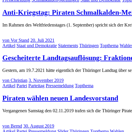
Anti-Kriegstag: Piraten Schmalkalden-Me
Im Rahmen des Weltfriedenstages (1. September) spricht sich der K
von
Vor Stand
20. Juli 2021
Artikel
Staat und Demokratie
Statements
Thüringen
Topthema
Wahle
Gescheiterte Landtagsauflösung: Fraktion
Gestern, am 19.7.2021 hätte eigentlich der Thüringer Landtag übe
von
Christian
3. November 2019
Artikel
Partei
Parteitag
Pressemeldung
Topthema
(3.
Piraten wählen neuen Landesvorstand
Nov
Vergangenen Samstag den 02.11.2019 trafen sich die Thüringer Pirate
2019
von
Bernd
30. August 2019
Artikel
Partei
Pressemeldung
Slider
Thüringen
Topthema
Wahlen