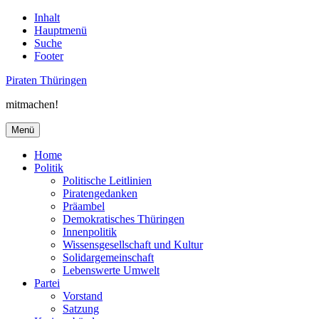
Inhalt
Hauptmenü
Suche
Footer
Piraten Thüringen
mitmachen!
Menü
Home
Politik
Politische Leitlinien
Piratengedanken
Präambel
Demokratisches Thüringen
Innenpolitik
Wissensgesellschaft und Kultur
Solidargemeinschaft
Lebenswerte Umwelt
Partei
Vorstand
Satzung