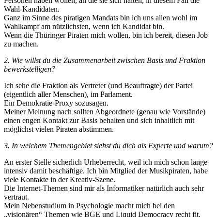
Personen haben wollen, an die sie sich halten, in diesem Fall die
Wahl-Kandidaten.
Ganz im Sinne des piratigen Mandats bin ich uns allen wohl im
Wahlkampf am nützlichsten, wenn ich Kandidat bin.
Wenn die Thüringer Piraten mich wollen, bin ich bereit, diesen Job
zu machen.
2. Wie willst du die Zusammenarbeit zwischen Basis und Fraktion
bewerkstelligen?
Ich sehe die Fraktion als Vertreter (und Beauftragte) der Partei
(eigentlich aller Menschen), im Parlament.
Ein Demokratie-Proxy sozusagen.
Meiner Meinung nach sollten Abgeordnete (genau wie Vorstände)
einen engen Kontakt zur Basis behalten und sich inhaltlich mit
möglichst vielen Piraten abstimmen.
3. In welchem Themengebiet siehst du dich als Experte und warum?
An erster Stelle sicherlich Urheberrecht, weil ich mich schon lange
intensiv damit beschäftige. Ich bin Mitglied der Musikpiraten, habe
viele Kontakte in der Kreativ-Szene.
Die Internet-Themen sind mir als Informatiker natürlich auch sehr
vertraut.
Mein Nebenstudium in Psychologie macht mich bei den
„visionären“ Themen wie BGE und Liquid Democracy recht fit.