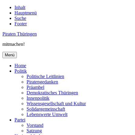
Inhalt
Hauptmenü
Suche
Footer
Piraten Thüringen
mitmachen!
Menü
Home
Politik
Politische Leitlinien
Piratengedanken
Präambel
Demokratisches Thüringen
Innenpolitik
Wissensgesellschaft und Kultur
Solidargemeinschaft
Lebenswerte Umwelt
Partei
Vorstand
Satzung