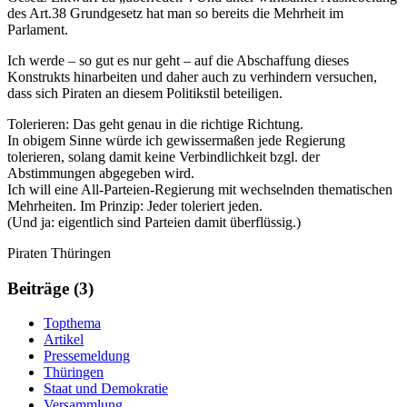
des Art.38 Grundgesetz hat man so bereits die Mehrheit im
Parlament.
Ich werde – so gut es nur geht – auf die Abschaffung dieses
Konstrukts hinarbeiten und daher auch zu verhindern versuchen,
dass sich Piraten an diesem Politikstil beteiligen.
Tolerieren: Das geht genau in die richtige Richtung.
In obigem Sinne würde ich gewissermaßen jede Regierung
tolerieren, solang damit keine Verbindlichkeit bzgl. der
Abstimmungen abgegeben wird.
Ich will eine All-Parteien-Regierung mit wechselnden thematischen
Mehrheiten. Im Prinzip: Jeder toleriert jeden.
(Und ja: eigentlich sind Parteien damit überflüssig.)
Weitere
Navigation
Piraten Thüringen
Informationen
Beiträge (3)
Topthema
Artikel
Pressemeldung
Thüringen
Staat und Demokratie
Versammlung