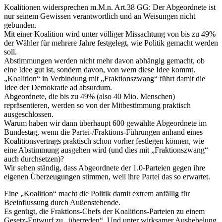
Koalitionen widersprechen m.M.n. Art.38 GG: Der Abgeordnete ist
nur seinem Gewissen verantwortlich und an Weisungen nicht
gebunden.
Mit einer Koalition wird unter völliger Missachtung von bis zu 49%
der Wähler für mehrere Jahre festgelegt, wie Politik gemacht werden
soll.
Abstimmungen werden nicht mehr davon abhängig gemacht, ob
eine Idee gut ist, sondern davon, von wem diese Idee kommt.
„Koalition“ in Verbindung mit „Fraktionszwang“ führt damit die
Idee der Demokratie ad absurdum.
Abgeordnete, die bis zu 49% (also 40 Mio. Menschen)
repräsentieren, werden so von der Mitbestimmung praktisch
ausgeschlossen.
Warum haben wir dann überhaupt 600 gewählte Abgeordnete im
Bundestag, wenn die Partei-/Fraktions-Führungen anhand eines
Koalitionsvertrags praktisch schon vorher festlegen können, wie
eine Abstimmung ausgehen wird (und dies mit „Fraktionszwang“
auch durchsetzen)?
Wir sehen ständig, dass Abgeordnete der 1.0-Parteien gegen ihre
eigenen Überzeugungen stimmen, weil ihre Partei das so erwartet.
Eine „Koalition“ macht die Politik damit extrem anfällig für
Beeinflussung durch Außenstehende.
Es genügt, die Fraktions-Chefs der Koalitions-Parteien zu einem
Gesetz-Entwurf zu „überreden“. Und unter wirksamer Aushebelung