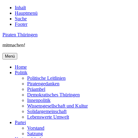
Inhalt
Hauptmenü
Suche
Footer
Piraten Thüringen
mitmachen!
Menü
Home
Politik
Politische Leitlinien
Piratengedanken
Präambel
Demokratisches Thüringen
Innenpolitik
Wissensgesellschaft und Kultur
Solidargemeinschaft
Lebenswerte Umwelt
Partei
Vorstand
Satzung