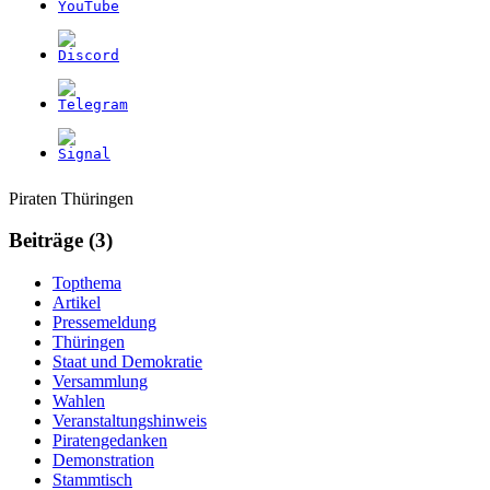
Weitere
Navigation
Piraten Thüringen
Informationen
Beiträge (3)
Topthema
Artikel
Pressemeldung
Thüringen
Staat und Demokratie
Versammlung
Wahlen
Veranstaltungshinweis
Piratengedanken
Demonstration
Stammtisch