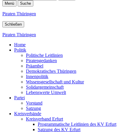
Menü
Suche
Piraten Thüringen
Schließen
Piraten Thüringen
Home
Politik
Politische Leitlinien
Piratengedanken
Präambel
Demokratisches Thüringen
Innenpolitik
Wissensgesellschaft und Kultur
Solidargemeinschaft
Lebenswerte Umwelt
Partei
Vorstand
Satzung
Kreisverbände
Kreisverband Erfurt
Programmatische Leitlinien des KV Erfurt
Satzung des KV Erfurt