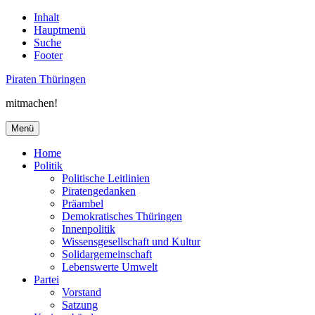
Inhalt
Hauptmenü
Suche
Footer
Piraten Thüringen
mitmachen!
Menü
Home
Politik
Politische Leitlinien
Piratengedanken
Präambel
Demokratisches Thüringen
Innenpolitik
Wissensgesellschaft und Kultur
Solidargemeinschaft
Lebenswerte Umwelt
Partei
Vorstand
Satzung