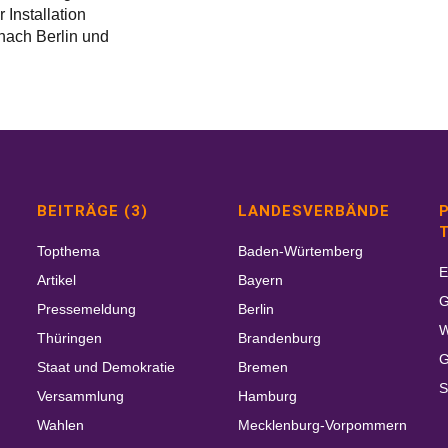
Installation
nach Berlin und
BEITRÄGE (3)
LANDESVERBÄNDE
P
Topthema
Baden-Würtemberg
E
Artikel
Bayern
G
Pressemeldung
Berlin
W
Thüringen
Brandenburg
G
Staat und Demokratie
Bremen
S
Versammlung
Hamburg
Wahlen
Mecklenburg-Vorpommern