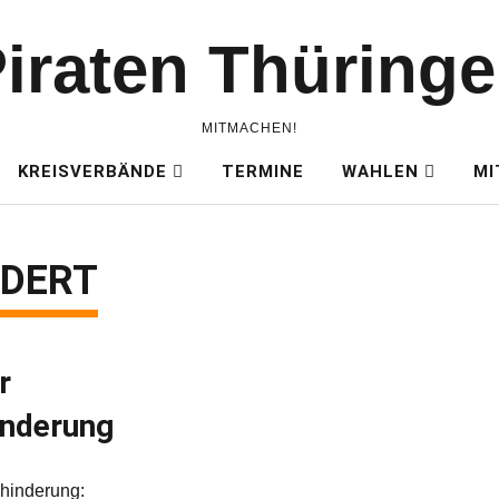
iraten Thüring
MITMACHEN!
KREISVERBÄNDE
TERMINE
WAHLEN
MI
NDERT
r
inderung
ehinderung: