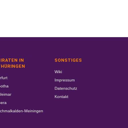
IRATEN IN
SONSTIGES
THÜRINGEN
Wiki
rfurt
Impressum
otha
Datenschutz
eimar
Kontakt
era
chmalkalden-Meiningen