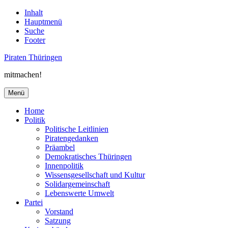
Inhalt
Hauptmenü
Suche
Footer
Piraten Thüringen
mitmachen!
Menü
Home
Politik
Politische Leitlinien
Piratengedanken
Präambel
Demokratisches Thüringen
Innenpolitik
Wissensgesellschaft und Kultur
Solidargemeinschaft
Lebenswerte Umwelt
Partei
Vorstand
Satzung