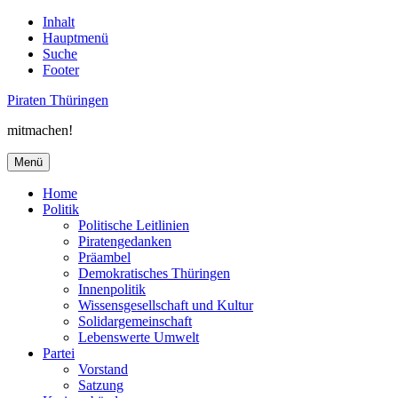
Inhalt
Hauptmenü
Suche
Footer
Piraten Thüringen
mitmachen!
Menü
Home
Politik
Politische Leitlinien
Piratengedanken
Präambel
Demokratisches Thüringen
Innenpolitik
Wissensgesellschaft und Kultur
Solidargemeinschaft
Lebenswerte Umwelt
Partei
Vorstand
Satzung