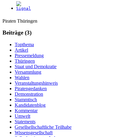
Weitere
Navigation
Piraten Thüringen
Informationen
Beiträge (3)
Topthema
Artikel
Pressemeldung
Thüringen
Staat und Demokratie
Versammlung
Wahlen
Veranstaltungshinweis
Piratengedanken
Demonstration
Stammtisch
Kandidatenblog
Kommentar
Umwelt
Statements
Gesellsellschaftliche Teilhabe
Wissensgesellschaft