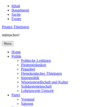
Inhalt
Hauptmenü
Suche
Footer
Piraten Thüringen
mitmachen!
Menü
Home
Politik
Politische Leitlinien
Piratengedanken
Präambel
Demokratisches Thüringen
Innenpolitik
Wissensgesellschaft und Kultur
Solidargemeinschaft
Lebenswerte Umwelt
Partei
Vorstand
Satzung