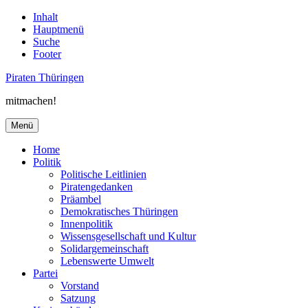
Inhalt
Hauptmenü
Suche
Footer
Piraten Thüringen
mitmachen!
Menü
Home
Politik
Politische Leitlinien
Piratengedanken
Präambel
Demokratisches Thüringen
Innenpolitik
Wissensgesellschaft und Kultur
Solidargemeinschaft
Lebenswerte Umwelt
Partei
Vorstand
Satzung