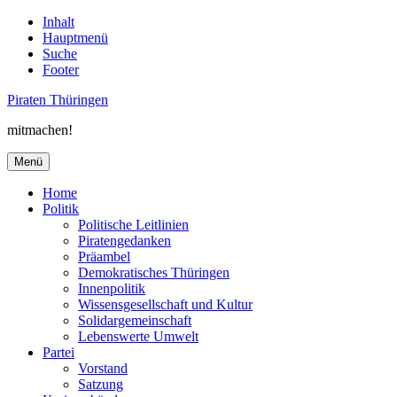
Inhalt
Hauptmenü
Suche
Footer
Piraten Thüringen
mitmachen!
Menü
Home
Politik
Politische Leitlinien
Piratengedanken
Präambel
Demokratisches Thüringen
Innenpolitik
Wissensgesellschaft und Kultur
Solidargemeinschaft
Lebenswerte Umwelt
Partei
Vorstand
Satzung