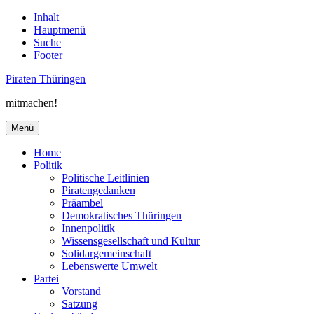
Inhalt
Hauptmenü
Suche
Footer
Piraten Thüringen
mitmachen!
Menü
Home
Politik
Politische Leitlinien
Piratengedanken
Präambel
Demokratisches Thüringen
Innenpolitik
Wissensgesellschaft und Kultur
Solidargemeinschaft
Lebenswerte Umwelt
Partei
Vorstand
Satzung