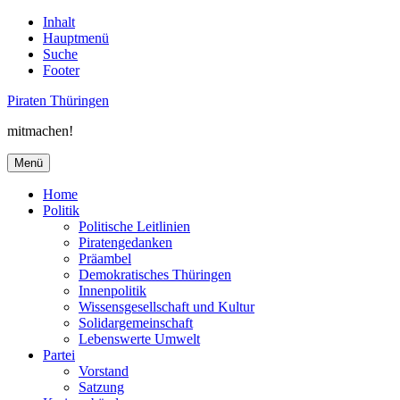
Inhalt
Hauptmenü
Suche
Footer
Piraten Thüringen
mitmachen!
Menü
Home
Politik
Politische Leitlinien
Piratengedanken
Präambel
Demokratisches Thüringen
Innenpolitik
Wissensgesellschaft und Kultur
Solidargemeinschaft
Lebenswerte Umwelt
Partei
Vorstand
Satzung