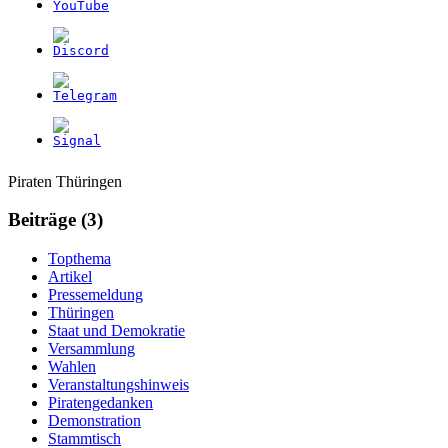
Weitere
Navigation
Piraten Thüringen
Informationen
Beiträge (3)
Topthema
Artikel
Pressemeldung
Thüringen
Staat und Demokratie
Versammlung
Wahlen
Veranstaltungshinweis
Piratengedanken
Demonstration
Stammtisch