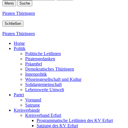
Menü
Suche
Piraten Thüringen
Schließen
Piraten Thüringen
Home
Politik
Politische Leitlinien
Piratengedanken
Präambel
Demokratisches Thüringen
Innenpolitik
Wissensgesellschaft und Kultur
Solidargemeinschaft
Lebenswerte Umwelt
Partei
Vorstand
Satzung
Kreisverbände
Kreisverband Erfurt
Programmatische Leitlinien des KV Erfurt
Satzung des KV Erfurt