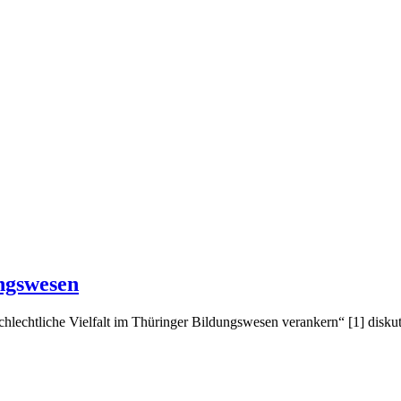
(23.
ngswesen
Januar
echtliche Vielfalt im Thüringer Bildungswesen verankern“ [1] diskuti
2014)