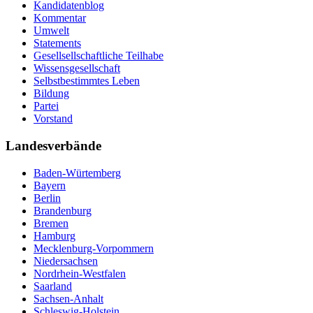
Kandidatenblog
Kommentar
Umwelt
Statements
Gesellsellschaftliche Teilhabe
Wissensgesellschaft
Selbstbestimmtes Leben
Bildung
Partei
Vorstand
Landesverbände
Baden-Würtemberg
Bayern
Berlin
Brandenburg
Bremen
Hamburg
Mecklenburg-Vorpommern
Niedersachsen
Nordrhein-Westfalen
Saarland
Sachsen-Anhalt
Schleswig-Holstein