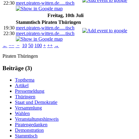
22:30
meet.piraten-witten.de.....tisch
Freitag, 10th Juli
Stammtisch Piraten Thüringen
19:30
meet.piraten-witten.de.....tisch
22:30
meet.piraten-witten.de.....tisch
←
−−
−
10
50
100
+
++
→
Weitere
Navigation
Piraten Thüringen
Informationen
Beiträge (3)
Topthema
Artikel
Pressemeldung
Thüringen
Staat und Demokratie
Versammlung
Wahlen
Veranstaltungshinweis
Piratengedanken
Demonstration
Stammtisch