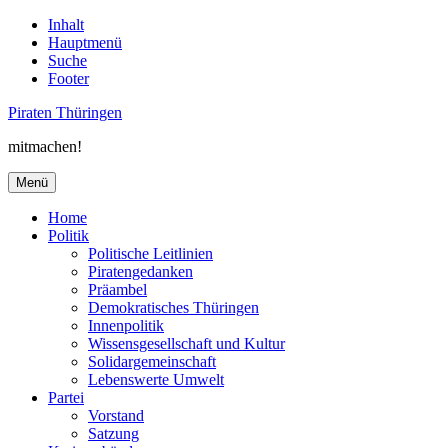
Inhalt
Hauptmenü
Suche
Footer
Piraten Thüringen
mitmachen!
Menü
Home
Politik
Politische Leitlinien
Piratengedanken
Präambel
Demokratisches Thüringen
Innenpolitik
Wissensgesellschaft und Kultur
Solidargemeinschaft
Lebenswerte Umwelt
Partei
Vorstand
Satzung