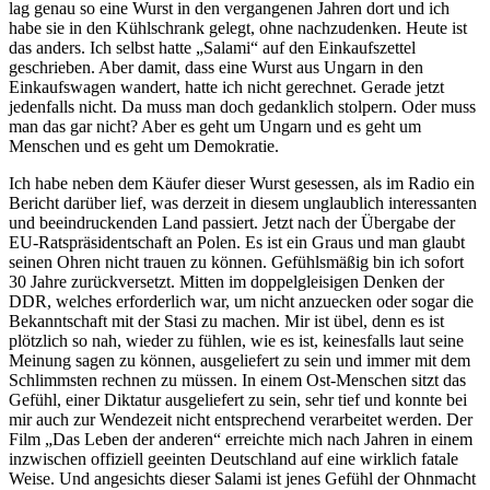
lag genau so eine Wurst in den vergangenen Jahren dort und ich
habe sie in den Kühlschrank gelegt, ohne nachzudenken. Heute ist
das anders. Ich selbst hatte „Salami“ auf den Einkaufszettel
geschrieben. Aber damit, dass eine Wurst aus Ungarn in den
Einkaufswagen wandert, hatte ich nicht gerechnet. Gerade jetzt
jedenfalls nicht. Da muss man doch gedanklich stolpern. Oder muss
man das gar nicht? Aber es geht um Ungarn und es geht um
Menschen und es geht um Demokratie.
Ich habe neben dem Käufer dieser Wurst gesessen, als im Radio ein
Bericht darüber lief, was derzeit in diesem unglaublich interessanten
und beeindruckenden Land passiert. Jetzt nach der Übergabe der
EU-Ratspräsidentschaft an Polen. Es ist ein Graus und man glaubt
seinen Ohren nicht trauen zu können. Gefühlsmäßig bin ich sofort
30 Jahre zurückversetzt. Mitten im doppelgleisigen Denken der
DDR, welches erforderlich war, um nicht anzuecken oder sogar die
Bekanntschaft mit der Stasi zu machen. Mir ist übel, denn es ist
plötzlich so nah, wieder zu fühlen, wie es ist, keinesfalls laut seine
Meinung sagen zu können, ausgeliefert zu sein und immer mit dem
Schlimmsten rechnen zu müssen. In einem Ost-Menschen sitzt das
Gefühl, einer Diktatur ausgeliefert zu sein, sehr tief und konnte bei
mir auch zur Wendezeit nicht entsprechend verarbeitet werden. Der
Film „Das Leben der anderen“ erreichte mich nach Jahren in einem
inzwischen offiziell geeinten Deutschland auf eine wirklich fatale
Weise. Und angesichts dieser Salami ist jenes Gefühl der Ohnmacht