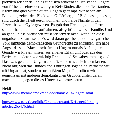
plötzlich wieder da und es fühlt sich schlecht an. Ich kenne Ungarn
von früher als eines der wenigen Reiseländer, die uns offenstanden.
Kreuz und quer wurde durch Ungarn getrampt. Wir haben am
Balaton gezeltet, den Blick vom Gellértberg auf Budapest genossen,
sind durch die Theiß geschwommen und halbe Nächte in den
Jazzclubs von Györ gewesen. Es gab dort Freunde, die in Ilmenau
studiert hatten und uns aufnahmen, als gehören wir zur Familie. Und
an genau diese Menschen muss ich jetzt denken, wenn ich diese
ungarische Salami sehe. Es wird daran gearbeitet, dem Ungarischen
Volk sämtliche demokratischen Grundrechte zu entreißen. Ich habe
Angst, dass die Machenschaften in Ungarn nur als Anfang dienen.
Gerade wir Piraten wissen aus eigener Erfahrung oder aus den
Berichten anderer, wie wichtig Freiheit und Selbstbestimmung sind.
Das, was gerade in Ungarn abläuft, sollte uns aufschreien lassen.
Nicht nur, weil das Bundesland Thüringen sogar eine Partnerschaft
mit Ungarn hat, sondern aus tiefstem Mitgefühl sollten wir uns
gemeinsam mit anderen demokratischen Gruppierungen daran
machen, laut gegen dieses Unrecht zu protestieren.
Heidi
http://www.mehr-demokratie.de/stimme-aus-ungarn.html
http://www.n-tv.de/politik/Orban-setzt-auf-Krisenerfahrung-
article2265476.html