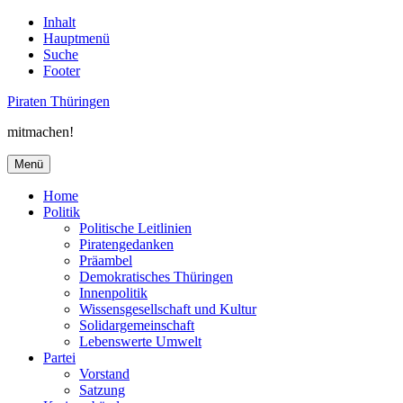
Inhalt
Hauptmenü
Suche
Footer
Piraten Thüringen
mitmachen!
Menü
Home
Politik
Politische Leitlinien
Piratengedanken
Präambel
Demokratisches Thüringen
Innenpolitik
Wissensgesellschaft und Kultur
Solidargemeinschaft
Lebenswerte Umwelt
Partei
Vorstand
Satzung