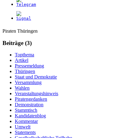
Weitere
Navigation
Piraten Thüringen
Informationen
Beiträge (3)
Topthema
Artikel
Pressemeldung
Thüringen
Staat und Demokratie
Versammlung
Wahlen
Veranstaltungshinweis
Piratengedanken
Demonstration
Stammtisch
Kandidatenblog
Kommentar
Umwelt
Statements
Gesellsellschaftliche Teilhabe