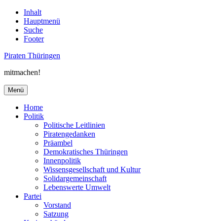
Inhalt
Hauptmenü
Suche
Footer
Piraten Thüringen
mitmachen!
Menü
Home
Politik
Politische Leitlinien
Piratengedanken
Präambel
Demokratisches Thüringen
Innenpolitik
Wissensgesellschaft und Kultur
Solidargemeinschaft
Lebenswerte Umwelt
Partei
Vorstand
Satzung