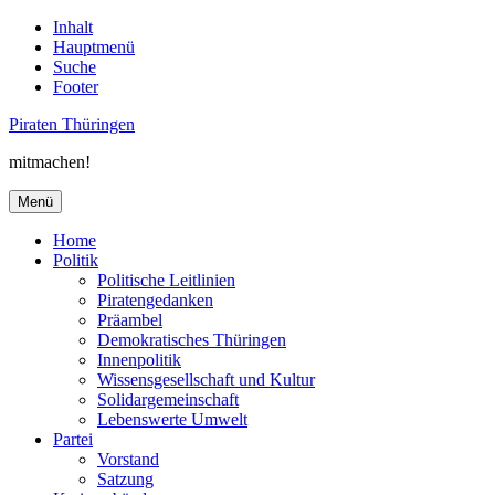
Inhalt
Hauptmenü
Suche
Footer
Piraten Thüringen
mitmachen!
Menü
Home
Politik
Politische Leitlinien
Piratengedanken
Präambel
Demokratisches Thüringen
Innenpolitik
Wissensgesellschaft und Kultur
Solidargemeinschaft
Lebenswerte Umwelt
Partei
Vorstand
Satzung