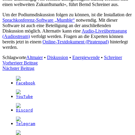
einen weltweiten Zukunftsmarkt«, führt Bernd Schreiner aus.
Um der Podiumsdiskussion folgen zu können, ist die Installation der
Sprachkonferenz-Software „Mumble“
notwendig. Mit dieser
Software ist auch eine Beteiligung an der anschließenden
Diskussion möglich. Alternativ kann eine
Audio-Liveübertragung
(Audiostream)
verfolgt werden. Fragen an die Experten können
bereits jetzt in einem
Online-Textdokument (Piratenpad)
hinterlegt
werden.
Schlagworte
Altmaier
•
Diskussion
•
Energiewende
•
Schreiner
Beitragsnavigation
Vorheriger Beitrag
Nächster Beitrag