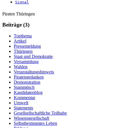
Weitere
Navigation
Piraten Thüringen
Informationen
Beiträge (3)
Topthema
Artikel
Pressemeldung
Thüringen
Staat und Demokratie
Versammlung
Wahlen
Veranstaltungshinweis
Piratengedanken
Demonstration
Stammtisch
Kandidatenblog
Kommentar
Umwelt
Statements
Gesellsellschaftliche Teilhabe
Wissensgesellschaft
Selbstbestimmtes Leben