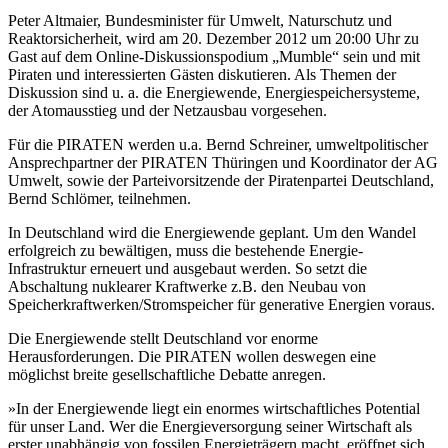
Peter Altmaier, Bundesminister für Umwelt, Naturschutz und
Reaktorsicherheit, wird am 20. Dezember 2012 um 20:00 Uhr zu
Gast auf dem Online-Diskussionspodium „Mumble“ sein und mit
Piraten und interessierten Gästen diskutieren. Als Themen der
Diskussion sind u. a. die Energiewende, Energiespeichersysteme,
der Atomausstieg und der Netzausbau vorgesehen.
Für die PIRATEN werden u.a. Bernd Schreiner, umweltpolitischer
Ansprechpartner der PIRATEN Thüringen und Koordinator der AG
Umwelt, sowie der Parteivorsitzende der Piratenpartei Deutschland,
Bernd Schlömer, teilnehmen.
In Deutschland wird die Energiewende geplant. Um den Wandel
erfolgreich zu bewältigen, muss die bestehende Energie-
Infrastruktur erneuert und ausgebaut werden. So setzt die
Abschaltung nuklearer Kraftwerke z.B. den Neubau von
Speicherkraftwerken/Stromspeicher für generative Energien voraus.
Die Energiewende stellt Deutschland vor enorme
Herausforderungen. Die PIRATEN wollen deswegen eine
möglichst breite gesellschaftliche Debatte anregen.
»In der Energiewende liegt ein enormes wirtschaftliches Potential
für unser Land. Wer die Energieversorgung seiner Wirtschaft als
erster unabhängig von fossilen Energieträgern macht, eröffnet sich