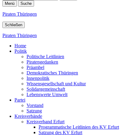
Menü
Suche
Piraten Thüringen
Schließen
Piraten Thüringen
Home
Politik
Politische Leitlinien
Piratengedanken
Präambel
Demokratisches Thüringen
Innenpolitik
Wissensgesellschaft und Kultur
Solidargemeinschaft
Lebenswerte Umwelt
Partei
Vorstand
Satzung
Kreisverbände
Kreisverband Erfurt
Programmatische Leitlinien des KV Erfurt
Satzung des KV Erfurt