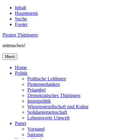
Inhalt
Hauptmenü
Suche
Footer
Piraten Thüringen
mitmachen!
Menü
Home
Politik
Politische Leitlinien
Piratengedanken
Präambel
Demokratisches Thüringen
Innenpolitik
Wissensgesellschaft und Kultur
Solidargemeinschaft
Lebenswerte Umwelt
Partei
Vorstand
Satzung