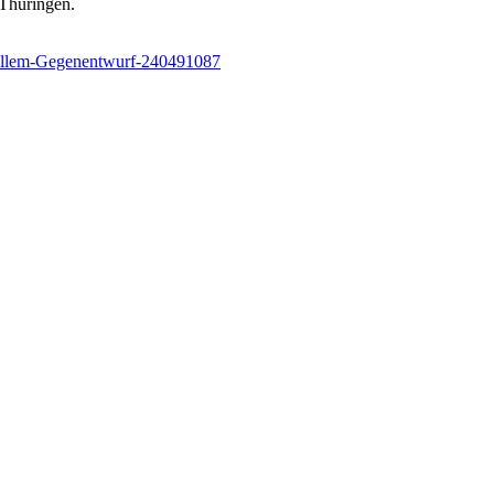
 Thüringen.
ginellem-Gegenentwurf-240491087