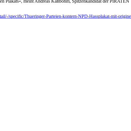
tritten Plakats«, meint Andreas Kaßbohm, Spitzenkandidat der PIRATEN
etail/-/specific/Thueringer-Parteien-kontern-NPD-Hassplakat-mit-ori