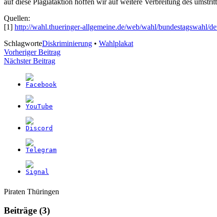
auf diese Plagiataktion hoffen wir auf weitere Verbreitung des ums
Quellen:
[1]
http://wahl.thueringer-allgemeine.de/web/wahl/bundestagswahl/d
Schlagworte
Diskriminierung
•
Wahlplakat
Beitragsnavigation
Vorheriger Beitrag
Nächster Beitrag
Weitere
Navigation
Piraten Thüringen
Informationen
Beiträge (3)