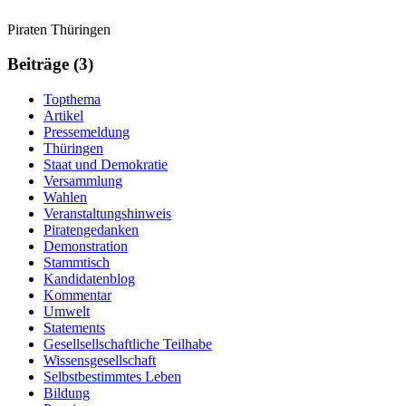
Weitere
Navigation
Piraten Thüringen
Informationen
Beiträge (3)
Topthema
Artikel
Pressemeldung
Thüringen
Staat und Demokratie
Versammlung
Wahlen
Veranstaltungshinweis
Piratengedanken
Demonstration
Stammtisch
Kandidatenblog
Kommentar
Umwelt
Statements
Gesellsellschaftliche Teilhabe
Wissensgesellschaft
Selbstbestimmtes Leben
Bildung