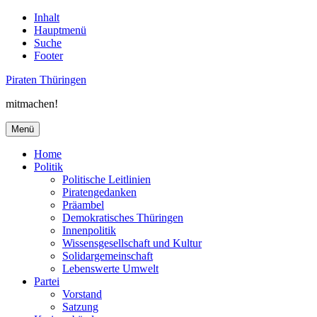
Inhalt
Hauptmenü
Suche
Footer
Piraten Thüringen
mitmachen!
Menü
Home
Politik
Politische Leitlinien
Piratengedanken
Präambel
Demokratisches Thüringen
Innenpolitik
Wissensgesellschaft und Kultur
Solidargemeinschaft
Lebenswerte Umwelt
Partei
Vorstand
Satzung