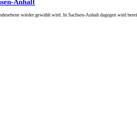
(6.
hsen-Anhalt
Dezember
f Landesebene wieder gewählt wird. In Sachsen-Anhalt dagegen wird ber
2010)