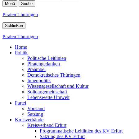
Menü
Suche
Piraten Thüringen
Schließen
Piraten Thüringen
Home
Politik
Politische Leitlinien
Piratengedanken
Präambel
Demokratisches Thüringen
Innenpolitik
Wissensgesellschaft und Kultur
Solidargemeinschaft
Lebenswerte Umwelt
Partei
Vorstand
Satzung
Kreisverbände
Kreisverband Erfurt
Programmatische Leitlinien des KV Erfurt
Satzung des KV Erfurt