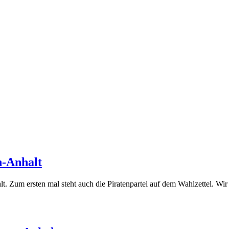
(13.
n-Anhalt
März
t. Zum ersten mal steht auch die Piratenpartei auf dem Wahlzettel. 
2011)