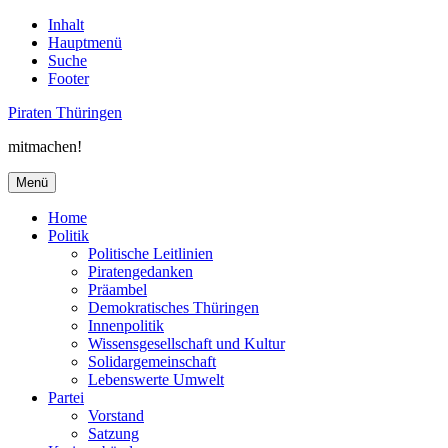
Inhalt
Hauptmenü
Suche
Footer
Piraten Thüringen
mitmachen!
Menü
Home
Politik
Politische Leitlinien
Piratengedanken
Präambel
Demokratisches Thüringen
Innenpolitik
Wissensgesellschaft und Kultur
Solidargemeinschaft
Lebenswerte Umwelt
Partei
Vorstand
Satzung