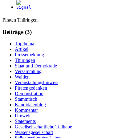
Weitere
Navigation
Piraten Thüringen
Informationen
Beiträge (3)
Topthema
Artikel
Pressemeldung
Thüringen
Staat und Demokratie
Versammlung
Wahlen
Veranstaltungshinweis
Piratengedanken
Demonstration
Stammtisch
Kandidatenblog
Kommentar
Umwelt
Statements
Gesellsellschaftliche Teilhabe
Wissensgesellschaft
Selbstbestimmtes Leben