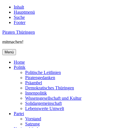
Inhalt
Hauptmenü
Suche
Footer
Piraten Thüringen
mitmachen!
Menü
Home
Politik
Politische Leitlinien
Piratengedanken
Präambel
Demokratisches Thüringen
Innenpolitik
Wissensgesellschaft und Kultur
Solidargemeinschaft
Lebenswerte Umwelt
Partei
Vorstand
Satzung