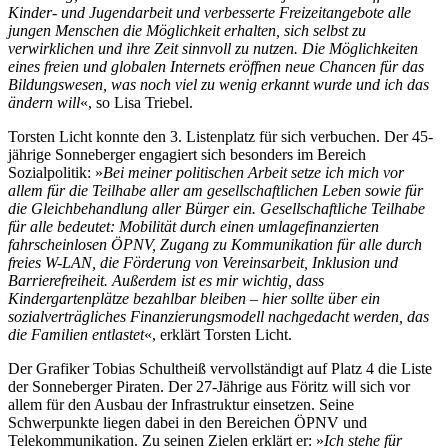
Kinder- und Jugendarbeit und verbesserte Freizeitangebote alle
jungen Menschen die Möglichkeit erhalten, sich selbst zu
verwirklichen und ihre Zeit sinnvoll zu nutzen. Die Möglichkeiten
eines freien und globalen Internets eröffnen neue Chancen für das
Bildungswesen, was noch viel zu wenig erkannt wurde und ich das
ändern will
«, so Lisa Triebel.
Torsten Licht konnte den 3. Listenplatz für sich verbuchen. Der 45-
jährige Sonneberger engagiert sich besonders im Bereich
Sozialpolitik: »
Bei meiner politischen Arbeit setze ich mich vor
allem für die Teilhabe aller am gesellschaftlichen Leben sowie für
die Gleichbehandlung aller Bürger ein. Gesellschaftliche Teilhabe
für alle bedeutet: Mobilität durch einen umlagefinanzierten
fahrscheinlosen ÖPNV, Zugang zu Kommunikation für alle durch
freies W-LAN, die Förderung von Vereinsarbeit, Inklusion und
Barrierefreiheit. Außerdem ist es mir wichtig, dass
Kindergartenplätze bezahlbar bleiben – hier sollte über ein
sozialverträgliches Finanzierungsmodell nachgedacht werden, das
die Familien entlastet
«, erklärt Torsten Licht.
Der Grafiker Tobias Schultheiß vervollständigt auf Platz 4 die Liste
der Sonneberger Piraten. Der 27-Jährige aus Föritz will sich vor
allem für den Ausbau der Infrastruktur einsetzen. Seine
Schwerpunkte liegen dabei in den Bereichen ÖPNV und
Telekommunikation. Zu seinen Zielen erklärt er: »
Ich stehe für