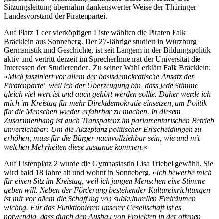
Sitzungsleitung übernahm dankenswerter Weise der Thüringer
Landesvorstand der Piratenpartei.
Auf Platz 1 der vierköpfigen Liste wählten die Piraten Falk
Bräcklein aus Sonneberg. Der 27-Jährige studiert in Würzburg
Germanistik und Geschichte, ist seit Langem in der Bildungspolitik
aktiv und vertritt derzeit im SprecherInnenrat der Universität die
Interessen der Studierenden. Zu seiner Wahl erklärt Falk Bräcklein:
»
Mich fasziniert vor allem der basisdemokratische Ansatz der
Piratenpartei, weil ich der Überzeugung bin, dass jede Stimme
gleich viel wert ist und auch gehört werden sollte. Daher werde ich
mich im Kreistag für mehr Direktdemokratie einsetzen, um Politik
für die Menschen wieder erfahrbar zu machen. In diesem
Zusammenhang ist auch Transparenz im parlamentarischen Betrieb
unverzichtbar: Um die Akzeptanz politischer Entscheidungen zu
erhöhen, muss für die Bürger nachvollziehbar sein, wie und mit
welchen Mehrheiten diese zustande kommen.
«
Auf Listenplatz 2 wurde die Gymnasiastin Lisa Triebel gewählt. Sie
wird bald 18 Jahre alt und wohnt in Sonneberg. »
Ich bewerbe mich
für einen Sitz im Kreistag, weil ich jungen Menschen eine Stimme
geben will. Neben der Förderung bestehender Kultureinrichtungen
ist mir vor allem die Schaffung von subkulturellen Freiräumen
wichtig. Für das Funktionieren unserer Gesellschaft ist es
notwendig, dass durch den Ausbau von Projekten in der offenen