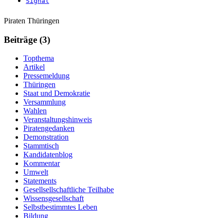
Weitere
Navigation
Piraten Thüringen
Informationen
Beiträge (3)
Topthema
Artikel
Pressemeldung
Thüringen
Staat und Demokratie
Versammlung
Wahlen
Veranstaltungshinweis
Piratengedanken
Demonstration
Stammtisch
Kandidatenblog
Kommentar
Umwelt
Statements
Gesellsellschaftliche Teilhabe
Wissensgesellschaft
Selbstbestimmtes Leben
Bildung