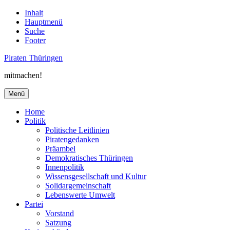
Inhalt
Hauptmenü
Suche
Footer
Piraten Thüringen
mitmachen!
Menü
Home
Politik
Politische Leitlinien
Piratengedanken
Präambel
Demokratisches Thüringen
Innenpolitik
Wissensgesellschaft und Kultur
Solidargemeinschaft
Lebenswerte Umwelt
Partei
Vorstand
Satzung