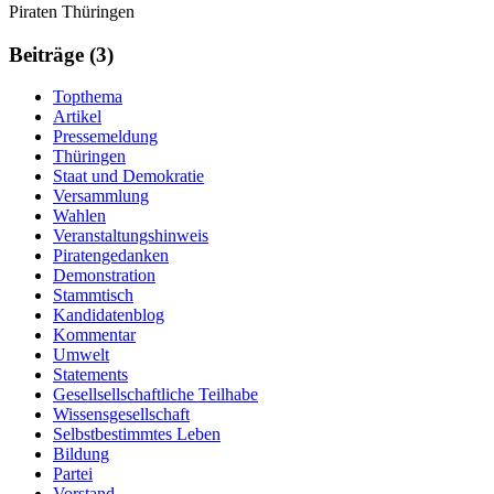
Weitere
Navigation
Piraten Thüringen
Informationen
Beiträge (3)
Topthema
Artikel
Pressemeldung
Thüringen
Staat und Demokratie
Versammlung
Wahlen
Veranstaltungshinweis
Piratengedanken
Demonstration
Stammtisch
Kandidatenblog
Kommentar
Umwelt
Statements
Gesellsellschaftliche Teilhabe
Wissensgesellschaft
Selbstbestimmtes Leben
Bildung
Partei
Vorstand