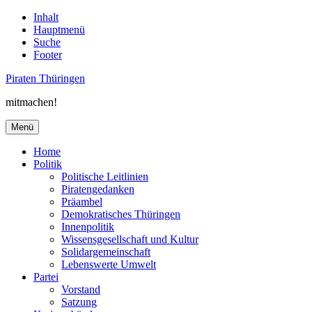
Inhalt
Hauptmenü
Suche
Footer
Piraten Thüringen
mitmachen!
Menü
Home
Politik
Politische Leitlinien
Piratengedanken
Präambel
Demokratisches Thüringen
Innenpolitik
Wissensgesellschaft und Kultur
Solidargemeinschaft
Lebenswerte Umwelt
Partei
Vorstand
Satzung