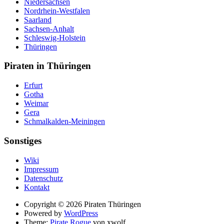
Niedersachsen
Nordrhein-Westfalen
Saarland
Sachsen-Anhalt
Schleswig-Holstein
Thüringen
Piraten in Thüringen
Erfurt
Gotha
Weimar
Gera
Schmalkalden-Meiningen
Sonstiges
Wiki
Impressum
Datenschutz
Kontakt
Suche
Copyright © 2026 Piraten Thüringen
Powered by
WordPress
Theme:
Pirate Rogue
von xwolf