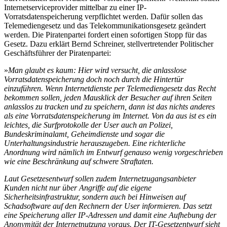
Internetserviceprovider mittelbar zu einer IP-
Vorratsdatenspeicherung verpflichtet werden. Dafür sollen das
Telemediengesetz und das Telekommunikationsgesetz geändert
werden. Die Piratenpartei fordert einen sofortigen Stopp für das
Gesetz. Dazu erklärt Bernd Schreiner, stellvertretender Politischer
Geschäftsführer der Piratenpartei:
»
Man glaubt es kaum: Hier wird versucht, die anlasslose
Vorratsdatenspeicherung doch noch durch die Hintertür
einzuführen. Wenn Internetdienste per Telemediengesetz das Recht
bekommen sollen, jeden Mausklick der Besucher auf ihren Seiten
anlasslos zu tracken und zu speichern, dann ist das nichts anderes
als eine Vorratsdatenspeicherung im Internet. Von da aus ist es ein
leichtes, die Surfprotokolle der User auch an Polizei,
Bundeskriminalamt, Geheimdienste und sogar die
Unterhaltungsindustrie herauszugeben. Eine richterliche
Anordnung wird nämlich im Entwurf genauso wenig vorgeschrieben
wie eine Beschränkung auf schwere Straftaten.
Laut Gesetzesentwurf sollen zudem Internetzugangsanbieter
Kunden nicht nur über Angriffe auf die eigene
Sicherheitsinfrastruktur, sondern auch bei Hinweisen auf
Schadsoftware auf den Rechnern der User informieren. Das setzt
eine Speicherung aller IP-Adressen und damit eine Aufhebung der
Anonymität der Internetnutzung voraus. Der IT-Gesetzentwurf sieht