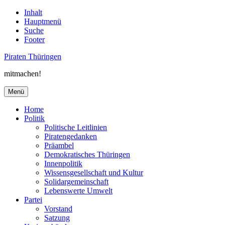
Inhalt
Hauptmenü
Suche
Footer
Piraten Thüringen
mitmachen!
Menü
Home
Politik
Politische Leitlinien
Piratengedanken
Präambel
Demokratisches Thüringen
Innenpolitik
Wissensgesellschaft und Kultur
Solidargemeinschaft
Lebenswerte Umwelt
Partei
Vorstand
Satzung