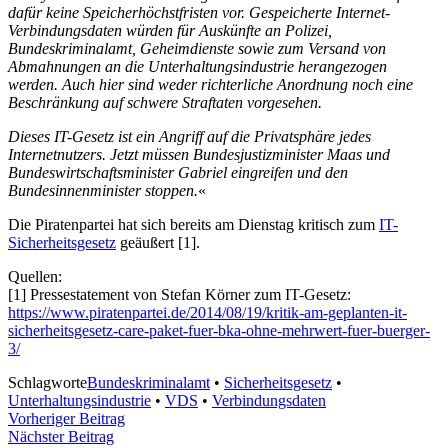
dafür keine Speicherhöchstfristen vor. Gespeicherte Internet-
Verbindungsdaten würden für Auskünfte an Polizei,
Bundeskriminalamt, Geheimdienste sowie zum Versand von
Abmahnungen an die Unterhaltungsindustrie herangezogen
werden. Auch hier sind weder richterliche Anordnung noch eine
Beschränkung auf schwere Straftaten vorgesehen.
Dieses IT-Gesetz ist ein Angriff auf die Privatsphäre jedes
Internetnutzers. Jetzt müssen Bundesjustizminister Maas und
Bundeswirtschaftsminister Gabriel eingreifen und den
Bundesinnenminister stoppen.
«
Die Piratenpartei hat sich bereits am Dienstag kritisch zum
IT-
Sicherheitsgesetz
geäußert [1].
Quellen:
[1] Pressestatement von Stefan Körner zum IT-Gesetz:
https://www.piratenpartei.de/2014/08/19/kritik-am-geplanten-it-
sicherheitsgesetz-care-paket-fuer-bka-ohne-mehrwert-fuer-buerger-
3/
Schlagworte
Bundeskriminalamt
•
Sicherheitsgesetz
•
Unterhaltungsindustrie
•
VDS
•
Verbindungsdaten
Beitragsnavigation
Vorheriger Beitrag
Nächster Beitrag