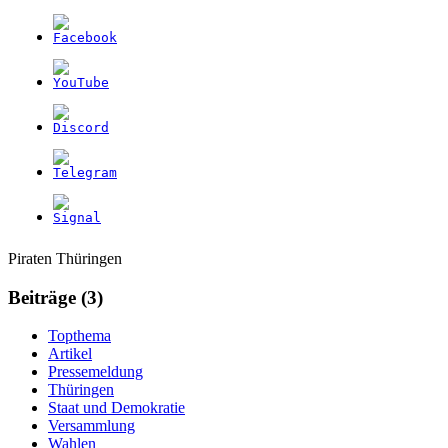
Weitere
Navigation
Piraten Thüringen
Informationen
Beiträge (3)
Topthema
Artikel
Pressemeldung
Thüringen
Staat und Demokratie
Versammlung
Wahlen