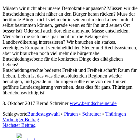
Müssen wir nicht aber unsere Demokratie anpassen? Müssen wir die
Entscheidungen nicht näher an den Bürger heran rücken? Muss der
berühmte Bürger nicht viel mehr in seinem direkten Lebensumfeld
selbst bestimmen können, gerade wenn es für ihn und seinen Ort
besser ist? Oder soll auch dort eine anonyme Masse entscheiden,
Menschen die sich meist gar nicht für die Belange der
Landbevölkerung interessieren? Wir brauchen ein starkes,
vereinigtes Europa mit vereinheitlichten Steuer und Rechtssystemen,
aber wir brauchen noch viel mehr die bürgernahe
Entschiedungsebene für die konkreten Dinge des alltäglichen
Lebens!
Entscheidungsrechte bedeutet Freiheit und Freiheit schafft Raum für
Leben. Leben ist das was die ausblutenden Regionen wieder
benötigen, und gerade in Thüringen sollte eine von den Linken
geführte Landesregierung verstehen, dass dies für ganz Thüringen
überlebenswichtig ist!
3. Oktober 2017 Bernd Schreiner
www.berndschreiner.de
Schlagworte
Bundestagswahl
•
Piraten
•
Schreiner
•
Thüringen
Beitragsnavigation
Vorheriger Beitrag
Nächster Beitrag