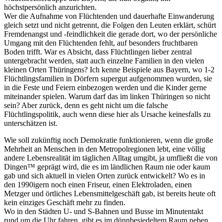
höchstpersönlich anzurichten.
Wer die Aufnahme von Flüchtenden und dauerhafte Einwanderung
gleich setzt und nicht getrennt, die Folgen den Leuten erklärt, schürt
Fremdenangst und -feindlichkeit die gerade dort, wo der persönliche
Umgang mit den Flüchtenden fehlt, auf besonders fruchtbaren
Boden trifft. War es Absicht, dass Flüchtlingen lieber zentral
untergebracht werden, statt auch einzelne Familien in den vielen
kleinen Orten Thüringens? Ich kenne Beispiele aus Bayern, wo 1-2
Flüchtlingsfamilien in Dörfern supergut aufgenommen wurden, sie
in die Feste und Feiern einbezogen werden und die Kinder gerne
miteinander spielen. Warum darf das im linken Thüringen so nicht
sein? Aber zurück, denn es geht nicht um die falsche
Flüchtlingspolitik, auch wenn diese hier als Ursache keinesfalls zu
unterschätzen ist.
Wie soll zukünftig noch Demokratie funktionieren, wenn die große
Mehrheit an Menschen in den Metropolregionen lebt, eine völlig
andere Lebensrealität im täglichen Alltag umgibt, ja umfließt die von
Dingen™ geprägt wird, die es im ländlichen Raum nie oder kaum
gab und sich aktuell in vielen Orten zurück entwickelt? Wo es in
den 1990igern noch einen Friseur, einen Elektroladen, einen
Metzger und örtliches Lebensmittelgeschäft gab, ist bereits heute oft
kein einziges Geschäft mehr zu finden.
Wo in den Städten U- und S-Bahnen und Busse im Minutentakt
rund um die Uhr fahren, gibt es im dünnbesiedeltem Raum neben