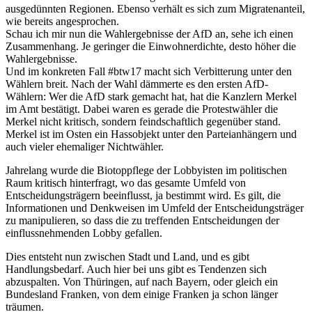
ausgedünnten Regionen. Ebenso verhält es sich zum Migratenanteil,
wie bereits angesprochen.
Schau ich mir nun die Wahlergebnisse der AfD an, sehe ich einen
Zusammenhang. Je geringer die Einwohnerdichte, desto höher die
Wahlergebnisse.
Und im konkreten Fall #btw17 macht sich Verbitterung unter den
Wählern breit. Nach der Wahl dämmerte es den ersten AfD-
Wählern: Wer die AfD stark gemacht hat, hat die Kanzlern Merkel
im Amt bestätigt. Dabei waren es gerade die Protestwähler die
Merkel nicht kritisch, sondern feindschaftlich gegenüber stand.
Merkel ist im Osten ein Hassobjekt unter den Parteianhängern und
auch vieler ehemaliger Nichtwähler.
Jahrelang wurde die Biotoppflege der Lobbyisten im politischen
Raum kritisch hinterfragt, wo das gesamte Umfeld von
Entscheidungsträgern beeinflusst, ja bestimmt wird. Es gilt, die
Informationen und Denkweisen im Umfeld der Entscheidungsträger
zu manipulieren, so dass die zu treffenden Entscheidungen der
einflussnehmenden Lobby gefallen.
Dies entsteht nun zwischen Stadt und Land, und es gibt
Handlungsbedarf. Auch hier bei uns gibt es Tendenzen sich
abzuspalten. Von Thüringen, auf nach Bayern, oder gleich ein
Bundesland Franken, von dem einige Franken ja schon länger
träumen.