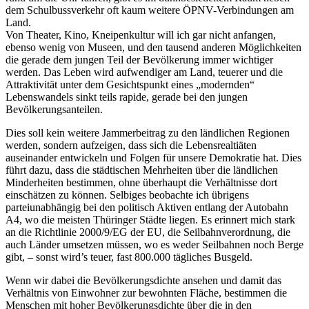
dem Schulbussverkehr oft kaum weitere ÖPNV-Verbindungen am
Land.
Von Theater, Kino, Kneipenkultur will ich gar nicht anfangen,
ebenso wenig von Museen, und den tausend anderen Möglichkeiten
die gerade dem jungen Teil der Bevölkerung immer wichtiger
werden. Das Leben wird aufwendiger am Land, teuerer und die
Attraktivität unter dem Gesichtspunkt eines „modernden“
Lebenswandels sinkt teils rapide, gerade bei den jungen
Bevölkerungsanteilen.
Dies soll kein weitere Jammerbeitrag zu den ländlichen Regionen
werden, sondern aufzeigen, dass sich die Lebensrealtiäten
auseinander entwickeln und Folgen für unsere Demokratie hat. Dies
führt dazu, dass die städtischen Mehrheiten über die ländlichen
Minderheiten bestimmen, ohne überhaupt die Verhältnisse dort
einschätzen zu können. Selbiges beobachte ich übrigens
parteiunabhängig bei den politisch Aktiven entlang der Autobahn
A4, wo die meisten Thüringer Städte liegen. Es erinnert mich stark
an die Richtlinie 2000/9/EG der EU, die Seilbahnverordnung, die
auch Länder umsetzen müssen, wo es weder Seilbahnen noch Berge
gibt, – sonst wird’s teuer, fast 800.000 tägliches Busgeld.
Wenn wir dabei die Bevölkerungsdichte ansehen und damit das
Verhältnis von Einwohner zur bewohnten Fläche, bestimmen die
Menschen mit hoher Bevölkerungsdichte über die in den