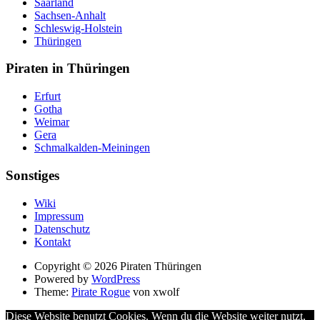
Saarland
Sachsen-Anhalt
Schleswig-Holstein
Thüringen
Piraten in Thüringen
Erfurt
Gotha
Weimar
Gera
Schmalkalden-Meiningen
Sonstiges
Wiki
Impressum
Datenschutz
Kontakt
Suche
Copyright © 2026 Piraten Thüringen
Powered by
WordPress
Theme:
Pirate Rogue
von xwolf
Diese Website benutzt Cookies. Wenn du die Website weiter nutzt,