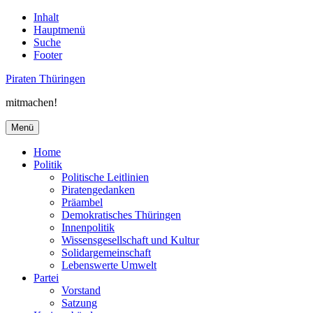
Inhalt
Hauptmenü
Suche
Footer
Piraten Thüringen
mitmachen!
Menü
Home
Politik
Politische Leitlinien
Piratengedanken
Präambel
Demokratisches Thüringen
Innenpolitik
Wissensgesellschaft und Kultur
Solidargemeinschaft
Lebenswerte Umwelt
Partei
Vorstand
Satzung