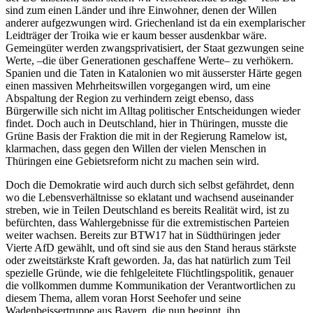
sind zum einen Länder und ihre Einwohner, denen der Willen
anderer aufgezwungen wird. Griechenland ist da ein exemplarischer
Leidträger der Troika wie er kaum besser ausdenkbar wäre.
Gemeingüter werden zwangsprivatisiert, der Staat gezwungen seine
Werte, –die über Generationen geschaffene Werte– zu verhökern.
Spanien und die Taten in Katalonien wo mit äusserster Härte gegen
einen massiven Mehrheitswillen vorgegangen wird, um eine
Abspaltung der Region zu verhindern zeigt ebenso, dass
Bürgerwille sich nicht im Alltag politischer Entscheidungen wieder
findet. Doch auch in Deutschland, hier in Thüringen, musste die
Grüne Basis der Fraktion die mit in der Regierung Ramelow ist,
klarmachen, dass gegen den Willen der vielen Menschen in
Thüringen eine Gebietsreform nicht zu machen sein wird.
Doch die Demokratie wird auch durch sich selbst gefährdet, denn
wo die Lebensverhältnisse so eklatant und wachsend auseinander
streben, wie in Teilen Deutschland es bereits Realität wird, ist zu
befürchten, dass Wahlergebnisse für die extremistischen Parteien
weiter wachsen. Bereits zur BTW17 hat in Südthüringen jeder
Vierte AfD gewählt, und oft sind sie aus den Stand heraus stärkste
oder zweitstärkste Kraft geworden. Ja, das hat natürlich zum Teil
spezielle Gründe, wie die fehlgeleitete Flüchtlingspolitik, genauer
die vollkommen dumme Kommunikation der Verantwortlichen zu
diesem Thema, allem voran Horst Seehofer und seine
Wadenbeissertruppe aus Bayern, die nun beginnt, ihn