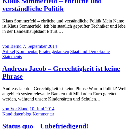
Klaus Sommerfeld – ehrliche und
(8.
verständliche Politik
September
Klaus Sommerfeld – ehrliche und verständliche Politik Mein Name
2014)
ist Klaus Sommerfeld, ich bin staatlich geprüfter Techniker und lebe
in der Landeshauptstadt Erfurt.…
von
Bernd
7. September 2014
Artikel
Kommentar
Piratengedanken
Staat und Demokratie
Statements
Andreas Jacob – Gerechtigkeit ist keine
(7.
Phrase
September
Andreas Jacob – Gerechtigkeit ist keine Phrase Warum Politik? Weil
2014)
angeblich systemrelevante Banken mit Milliarden Euro gerettet
werden, während unsere Kindergärten und Schulen…
von
Vor Stand
10. Juni 2014
Kandidatenblog
Kommentar
(10.
Status quo – Unbefriedigend!