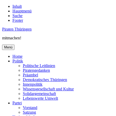
Inhalt
Hauptmenü
Suche
Footer
Piraten Thüringen
mitmachen!
Menü
Home
Politik
Politische Leitlinien
Piratengedanken
Präambel
Demokratisches Thüringen
Innenpolitik
Wissensgesellschaft und Kultur
Solidargemeinschaft
Lebenswerte Umwelt
Partei
Vorstand
Satzung