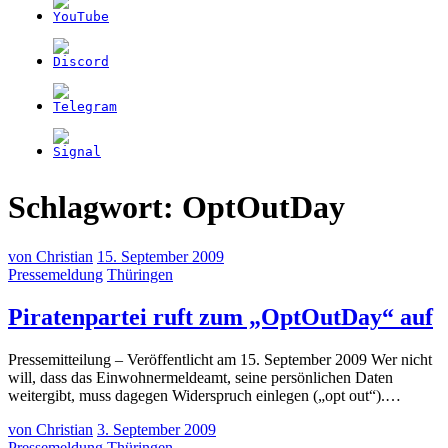
Schlagwort:
OptOutDay
von
Christian
15. September 2009
Pressemeldung
Thüringen
(
Piratenpartei ruft zum „OptOutDay“ auf
S
Pressemitteilung – Veröffentlicht am 15. September 2009 Wer nicht
2
will, dass das Einwohnermeldeamt, seine persönlichen Daten
weitergibt, muss dagegen Widerspruch einlegen („opt out“).…
von
Christian
3. September 2009
Pressemeldung
Thüringen