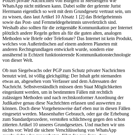
Polizei private Nachrichten von Bürgern in Messengern wie
WhatsApp nicht mitlesen kann. Dabei sollte der gelernte Jurist
Herrmann eigentlich so weit mit dem Grundgesetz vertraut sein, um
zu wissen, dass laut Artikel 10 Absatz 1 [2] das Briefgeheimnis
sowie das Post- und Fernmeldegeheimnis unverletzlich sind.
Weshalb also sollten für die zeitgemäße Kommunikation per Internet
plötzlich andere Regeln gelten als für die guten alten, analogen
Methoden wie Briefe oder Telefonate? Das Internet ist kein Produkt,
welches von Außerirdischen auf einem anderen Planeten mit
anderen Rechtsgrundlagen entwickelt wurde, sondern eine
annähernd in Echtzeit funktionierende Kommunikationstechnologie
von dieser Welt.
Ob nun Siegelwachs oder PGP zum Schutz privater Nachrichten
benutzt wird, ist völlig gleichgültig: Der Inhalt geht niemanden
etwas an, abgesehen vom Verfasser und dem Adressaten der
Nachricht. Selbstverständlich müssen dem Staat Möglichkeiten
eingeräumt werden, um in bestimmten Fällen mit rechtlich
zulässigen Methoden und nach rechtskonformer Anordnung der
Judikative genau diese Nachrichten erfassen und auswerten zu
können. Doch diese Vorgehensweise darf eben nur in diesen Fällen
eingesetzt werden. Massenhafter Gebrauch, oder gar die Erhebung
zum Standardprozedere, verstoßen schlichtweg gegen den schon
zitierten Artikel 10 unseres Grundgesetzes. Und machen wir uns
nichts vor: Wird die sichere Verschlüsselung von WhatsApp