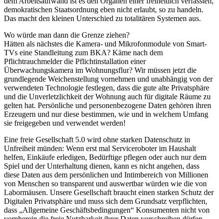
dem Arbeitsaufwand ist es den Organen einer freiheitlich verfassten,
demokratischen Staatsordnung eben nicht erlaubt, so zu handeln.
Das macht den kleinen Unterschied zu totalitären Systemen aus.
Wo würde man dann die Grenze ziehen?
Hätten als nächstes die Kamera- und Mikrofonmodule von Smart-
TVs eine Standleitung zum BKA? Käme nach dem
Pflichtrauchmelder die Pflichtinstallation einer
Überwachungskamera im Wohnungsflur? Wir müssen jetzt die
grundlegende Weichenstellung vornehmen und unabhängig von der
verwendeten Technologie festlegen, dass die gute alte Privatsphäre
und die Unverletzlichkeit der Wohnung auch für digitale Räume zu
gelten hat. Persönliche und personenbezogene Daten gehören ihren
Erzeugern und nur diese bestimmen, wie und in welchem Umfang
sie freigegeben und verwendet werden!
Eine freie Gesellschaft 5.0 wird ohne starken Datenschutz in
Unfreiheit münden: Wenn erst mal Serviceroboter im Haushalt
helfen, Einkäufe erledigen, Bedürftige pflegen oder auch nur dem
Spiel und der Unterhaltung dienen, kann es nicht angehen, dass
diese Daten aus dem persönlichen und Intimbereich von Millionen
von Menschen so transparent und auswertbar würden wie die von
Labormäusen. Unsere Gesellschaft braucht einen starken Schutz der
Digitalen Privatsphäre und muss sich dem Grundsatz verpflichten,
dass „Allgemeine Geschäftsbedingungen“ Konsumenten nicht von
vornherein die freie Nutzbarkeit ihrer Daten vorschreiben dürfen.