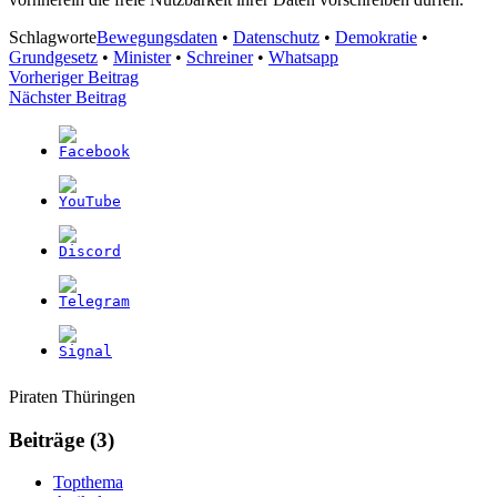
Schlagworte
Bewegungsdaten
•
Datenschutz
•
Demokratie
•
Grundgesetz
•
Minister
•
Schreiner
•
Whatsapp
Beitragsnavigation
Vorheriger Beitrag
Nächster Beitrag
Weitere
Navigation
Piraten Thüringen
Informationen
Beiträge (3)
Topthema