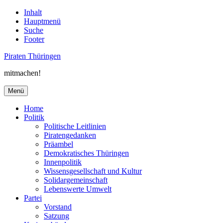
Inhalt
Hauptmenü
Suche
Footer
Piraten Thüringen
mitmachen!
Menü
Home
Politik
Politische Leitlinien
Piratengedanken
Präambel
Demokratisches Thüringen
Innenpolitik
Wissensgesellschaft und Kultur
Solidargemeinschaft
Lebenswerte Umwelt
Partei
Vorstand
Satzung