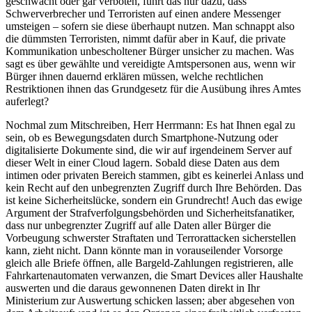
geschwächt oder gar verboten, führt das nur dazu, dass
Schwerverbrecher und Terroristen auf einen andere Messenger
umsteigen – sofern sie diese überhaupt nutzen. Man schnappt also
die dümmsten Terroristen, nimmt dafür aber in Kauf, die private
Kommunikation unbescholtener Bürger unsicher zu machen. Was
sagt es über gewählte und vereidigte Amtspersonen aus, wenn wir
Bürger ihnen dauernd erklären müssen, welche rechtlichen
Restriktionen ihnen das Grundgesetz für die Ausübung ihres Amtes
auferlegt?
Nochmal zum Mitschreiben, Herr Herrmann: Es hat Ihnen egal zu
sein, ob es Bewegungsdaten durch Smartphone-Nutzung oder
digitalisierte Dokumente sind, die wir auf irgendeinem Server auf
dieser Welt in einer Cloud lagern. Sobald diese Daten aus dem
intimen oder privaten Bereich stammen, gibt es keinerlei Anlass und
kein Recht auf den unbegrenzten Zugriff durch Ihre Behörden. Das
ist keine Sicherheitslücke, sondern ein Grundrecht! Auch das ewige
Argument der Strafverfolgungsbehörden und Sicherheitsfanatiker,
dass nur unbegrenzter Zugriff auf alle Daten aller Bürger die
Vorbeugung schwerster Straftaten und Terrorattacken sicherstellen
kann, zieht nicht. Dann könnte man in vorauseilender Vorsorge
gleich alle Briefe öffnen, alle Bargeld-Zahlungen registrieren, alle
Fahrkartenautomaten verwanzen, die Smart Devices aller Haushalte
auswerten und die daraus gewonnenen Daten direkt in Ihr
Ministerium zur Auswertung schicken lassen; aber abgesehen von