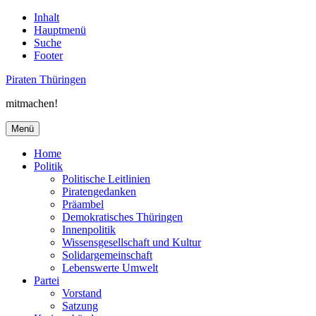
Inhalt
Hauptmenü
Suche
Footer
Piraten Thüringen
mitmachen!
Menü
Home
Politik
Politische Leitlinien
Piratengedanken
Präambel
Demokratisches Thüringen
Innenpolitik
Wissensgesellschaft und Kultur
Solidargemeinschaft
Lebenswerte Umwelt
Partei
Vorstand
Satzung