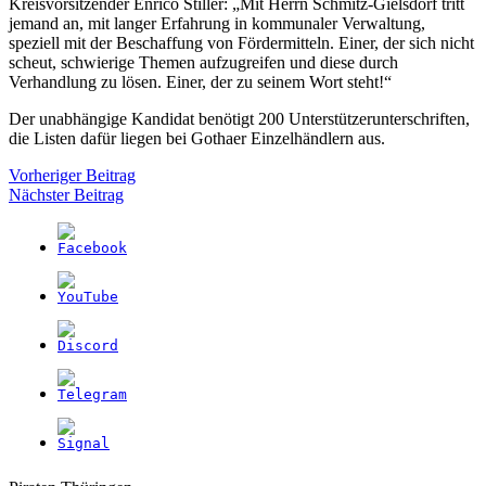
Kreisvorsitzender Enrico Stiller: „Mit Herrn Schmitz-Gielsdorf tritt
jemand an, mit langer Erfahrung in kommunaler Verwaltung,
speziell mit der Beschaffung von Fördermitteln. Einer, der sich nicht
scheut, schwierige Themen aufzugreifen und diese durch
Verhandlung zu lösen. Einer, der zu seinem Wort steht!“
Der unabhängige Kandidat benötigt 200 Unterstützerunterschriften,
die Listen dafür liegen bei Gothaer Einzelhändlern aus.
Beitragsnavigation
Vorheriger Beitrag
Nächster Beitrag