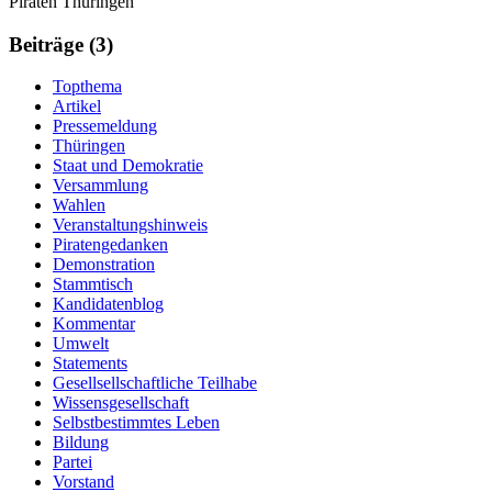
Weitere
Navigation
Piraten Thüringen
Informationen
Beiträge (3)
Topthema
Artikel
Pressemeldung
Thüringen
Staat und Demokratie
Versammlung
Wahlen
Veranstaltungshinweis
Piratengedanken
Demonstration
Stammtisch
Kandidatenblog
Kommentar
Umwelt
Statements
Gesellsellschaftliche Teilhabe
Wissensgesellschaft
Selbstbestimmtes Leben
Bildung
Partei
Vorstand