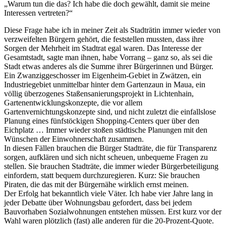
„Warum tun die das? Ich habe die doch gewählt, damit sie meine
Interessen vertreten?“
Diese Frage habe ich in meiner Zeit als Stadträtin immer wieder von
verzweifelten Bürgern gehört, die feststellen mussten, dass ihre
Sorgen der Mehrheit im Stadtrat egal waren. Das Interesse der
Gesamtstadt, sagte man ihnen, habe Vorrang – ganz so, als sei die
Stadt etwas anderes als die Summe ihrer Bürgerinnen und Bürger.
Ein Zwanziggeschosser im Eigenheim-Gebiet in Zwätzen, ein
Industriegebiet unmittelbar hinter dem Gartenzaun in Maua, ein
völlig überzogenes Staßensanierungsprojekt in Lichtenhain,
Gartenentwicklungskonzepte, die vor allem
Gartenvernichtungskonzepte sind, und nicht zuletzt die einfallslose
Planung eines fünfstöckigen Shopping-Centers quer über den
Eichplatz … Immer wieder stoßen städtische Planungen mit den
Wünschen der Einwohnerschaft zusammen.
In diesen Fällen brauchen die Bürger Stadträte, die für Transparenz
sorgen, aufklären und sich nicht scheuen, unbequeme Fragen zu
stellen. Sie brauchen Stadträte, die immer wieder Bürgerbeteiligung
einfordern, statt bequem durchzuregieren. Kurz: Sie brauchen
Piraten, die das mit der Bürgernähe wirklich ernst meinen.
Der Erfolg hat bekanntlich viele Väter. Ich habe vier Jahre lang in
jeder Debatte über Wohnungsbau gefordert, dass bei jedem
Bauvorhaben Sozialwohnungen entstehen müssen. Erst kurz vor der
Wahl waren plötzlich (fast) alle anderen für die 20-Prozent-Quote.