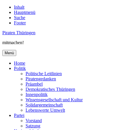
Inhalt
Hauptmenü
Suche
Footer
Piraten Thüringen
mitmachen!
Menü
Home
Politik
Politische Leitlinien
Piratengedanken
Präambel
Demokratisches Thüringen
Innenpolitik
Wissensgesellschaft und Kultur
Solidargemeinschaft
Lebenswerte Umwelt
Partei
Vorstand
Satzung