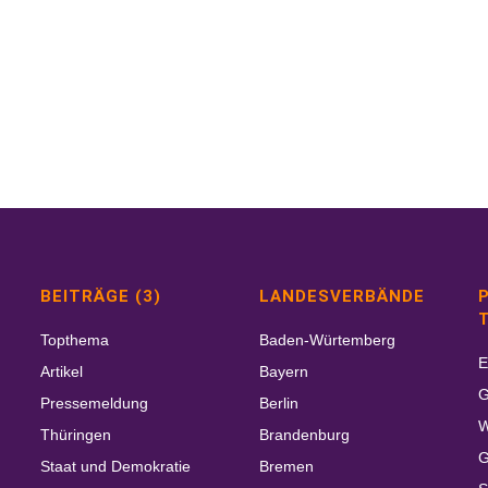
BEITRÄGE (3)
LANDESVERBÄNDE
P
Topthema
Baden-Würtemberg
E
Artikel
Bayern
G
Pressemeldung
Berlin
W
Thüringen
Brandenburg
G
Staat und Demokratie
Bremen