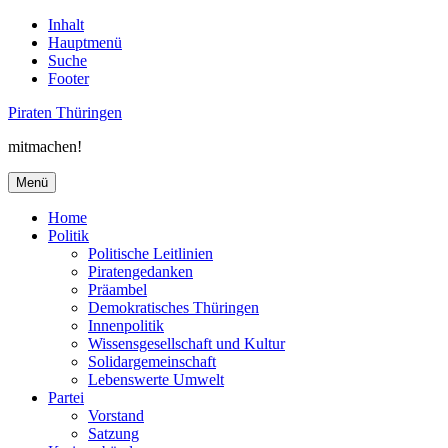
Inhalt
Hauptmenü
Suche
Footer
Piraten Thüringen
mitmachen!
Menü
Home
Politik
Politische Leitlinien
Piratengedanken
Präambel
Demokratisches Thüringen
Innenpolitik
Wissensgesellschaft und Kultur
Solidargemeinschaft
Lebenswerte Umwelt
Partei
Vorstand
Satzung