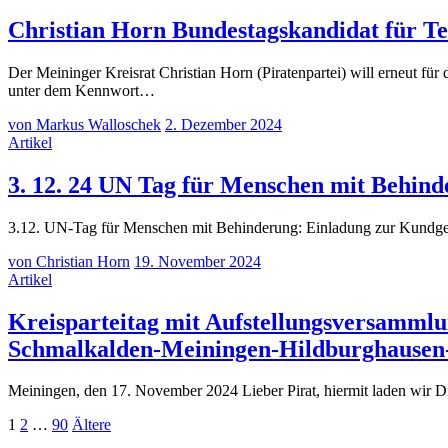
Christian Horn Bundestagskandidat für T
Der Meininger Kreisrat Christian Horn (Piratenpartei) will erneut 
unter dem Kennwort…
von
Markus Walloschek
2. Dezember 2024
Artikel
3. 12. 24 UN Tag für Menschen mit Behin
3.12. UN-Tag für Menschen mit Behinderung: Einladung zur Kundgeb
von
Christian Horn
19. November 2024
Artikel
Kreisparteitag mit Aufstellungsversammlu
Schmalkalden-Meiningen-Hildburghausen
Meiningen, den 17. November 2024 Lieber Pirat, hiermit laden wir 
Seitennummerierung
Seite
Seite
Seite
Ältere
1
2
…
90
Ältere
Beiträge