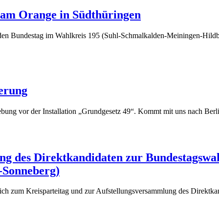
(9.
eam Orange in Südthüringen
Dezember
für den Bundestag im Wahlkreis 195 (Suhl-Schmalkalden-Meiningen-Hil
2024)
(2.
derung
Dezember
ung vor der Installation „Grundgesetz 49“. Kommt mit uns nach Berl
2024)
ng des Direktkandidaten zur Bundestagswah
(19.
-Sonneberg)
November
Dich zum Kreisparteitag und zur Aufstellungsversammlung des Direkt
2024)