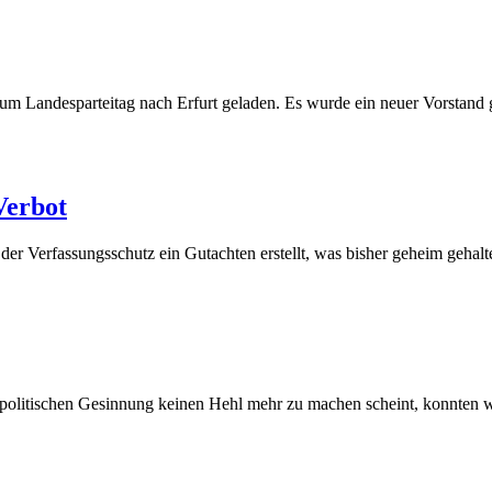
ember
zum Landesparteitag nach Erfurt geladen. Es wurde ein neuer Vorstan
)
(31.
Verbot
Mai
t der Verfassungsschutz ein Gutachten erstellt, was bisher geheim geha
2025)
il
politischen Gesinnung keinen Hehl mehr zu machen scheint, konnten w
5)