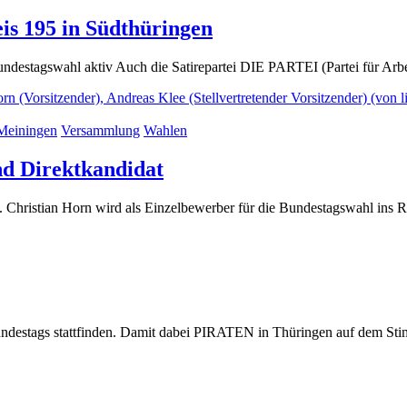
(9.
s 195 in Südthüringen
Februar
tagswahl aktiv Auch die Satirepartei DIE PARTEI (Partei für Arbeit
2025)
Meiningen
Versammlung
Wahlen
(23.
nd Direktkandidat
Dezember
nd. Christian Horn wird als Einzelbewerber für die Bundestagswahl in
2024)
ber
undestags stattfinden. Damit dabei PIRATEN in Thüringen auf dem Sti