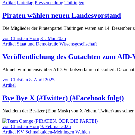
Artikel
Parteitag
Pressemeldung
Thüringen
(21.
Piraten wählen neuen Landesvorstand
Dez
Die Mitglieder der Piratenpartei Thüringen waren am 14. Dezember 
2025
von
Christian Horn
31. Mai 2025
Artikel
Staat und Demokratie
Wissensgesellschaft
Veröffentlichung des Gutachten zum AfD-
Aktuell wird intensiv über AfD-Verbotsverfahren diskutiert. Dazu ha
von
Christian
8. April 2025
Artikel
(8.
Bye Bye X (#Twitter) (#Facebook folgt)
Apr
Nachdem der Besitzer (Elon Musk) von X (ehem. Twitter) aus seiner 
202
von
Christian Horn
9. Februar 2025
Artikel
KV Schmalkalden-Meiningen
Wahlen