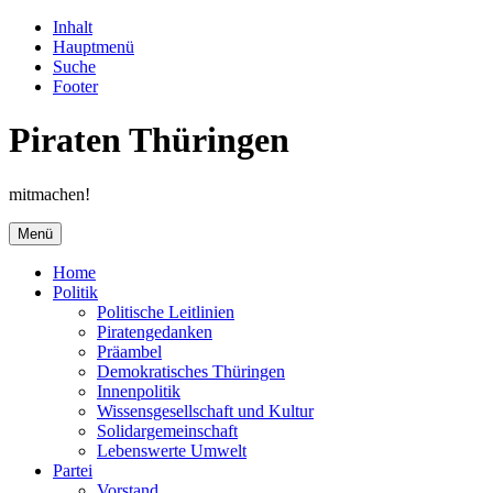
Inhalt
Hauptmenü
Suche
Footer
Piraten Thüringen
mitmachen!
Menü
Home
Politik
Politische Leitlinien
Piratengedanken
Präambel
Demokratisches Thüringen
Innenpolitik
Wissensgesellschaft und Kultur
Solidargemeinschaft
Lebenswerte Umwelt
Partei
Vorstand