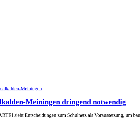
malkalden-Meiningen
(9.
lkalden-Meiningen dringend notwendig
Juni
sieht Entscheidungen zum Schulnetz als Voraussetzung, um baulich
2026