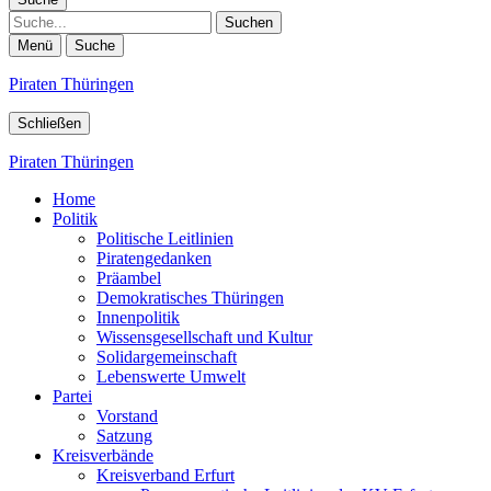
Suche
Menü
Suche
Piraten Thüringen
Schließen
Piraten Thüringen
Home
Politik
Politische Leitlinien
Piratengedanken
Präambel
Demokratisches Thüringen
Innenpolitik
Wissensgesellschaft und Kultur
Solidargemeinschaft
Lebenswerte Umwelt
Partei
Vorstand
Satzung
Kreisverbände
Kreisverband Erfurt